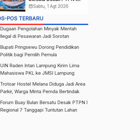
Regional 7 Tanggapi
calendar_month
Sabtu, 1 Agt 2026
Tuntutan Lahan
OS-POS TERBARU
Dugaan Pengolahan Minyak Mentah
Ilegal di Pesawaran Jadi Sorotan
Bupati Pringsewu Dorong Pendidikan
Politik bagi Pemilih Pemula
UIN Raden Intan Lampung Kirim Lima
Mahasiswa PKL ke JMSI Lampung
Trotoar Hostel Melana Diduga Jadi Area
Parkir, Warga Minta Pemda Bertindak
Forum Buay Bulan Bersatu Desak PTPN I
Regional 7 Tanggapi Tuntutan Lahan