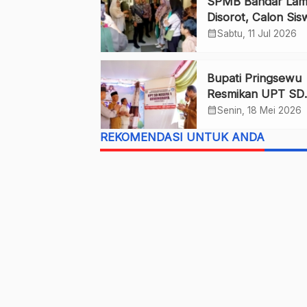
SPMB Bandar La
Disorot, Calon Sis
Gagal Lolos Jalur
calendar_month
Sabtu, 11 Jul 2026
Domisili
Bupati Pringsewu
Resmikan UPT SD
Negeri 1 Gunungr
calendar_month
Senin, 18 Mei 2026
sebagai Sekolah
REKOMENDASI UNTUK ANDA
Definitif