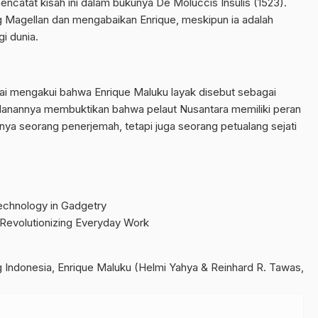
ncatat kisah ini dalam bukunya De Moluccis Insulis (1523).
 Magellan dan mengabaikan Enrique, meskipun ia adalah
i dunia.
lai mengakui bahwa Enrique Maluku layak disebut sebagai
alanannya membuktikan bahwa pelaut Nusantara memiliki peran
nya seorang penerjemah, tetapi juga seorang petualang sejati
chnology in Gadgetry
 Revolutionizing Everyday Work
 Indonesia, Enrique Maluku (Helmi Yahya & Reinhard R. Tawas,