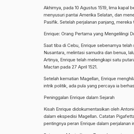
Akhirnya, pada 10 Agustus 1519, lima kapal b
menyusuri pantai Amerika Selatan, dan me
Pasifik. Setelah perjalanan panjang, mereka ti
Enrique: Orang Pertama yang Mengelilingi D
Saat tiba di Cebu, Enrique sebenarnya telah 
Nusantara, melintasi samudra dan benua, lal
Artinya, Enrique telah melengkapi satu put
Mactan pada 27 April 1521.
Setelah kematian Magellan, Enrique menghil
intrik politik, ada pula yang percaya ia berha
Peninggalan Enrique dalam Sejarah
Kisah Enrique didokumentasikan oleh Antonio
dalam ekspedisi Magellan. Catatan Pigafe
pentingnya peran Enrique dalam perjalanan in