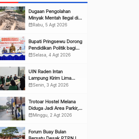
Dugaan Pengolahan
Minyak Mentah Ilegal di
Pesawaran Jadi Sorotan
calendar_month
Rabu, 5 Agt 2026
Bupati Pringsewu Dorong
Pendidikan Politik bagi
Pemilih Pemula
calendar_month
Selasa, 4 Agt 2026
UIN Raden Intan
Lampung Kirim Lima
Mahasiswa PKL ke JMSI
calendar_month
Senin, 3 Agt 2026
Lampung
Trotoar Hostel Melana
Diduga Jadi Area Parkir,
Warga Minta Pemda
calendar_month
Minggu, 2 Agt 2026
Bertindak
Forum Buay Bulan
Bersatu Desak PTPN I