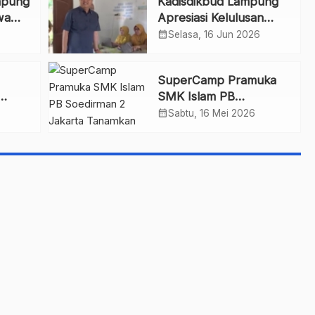
mpung
Kadisdikbud Lampung
wa
Apresiasi Kelulusan
SNBT SMAN 1
calendar_month
Selasa, 16 Jun 2026
Tegineneng
SuperCamp Pramuka
SMK Islam PB
aya
Soedirman 2 Jakarta
calendar_month
Sabtu, 16 Mei 2026
Tanamkan Semangat
Inklusif dan Kesetaraan