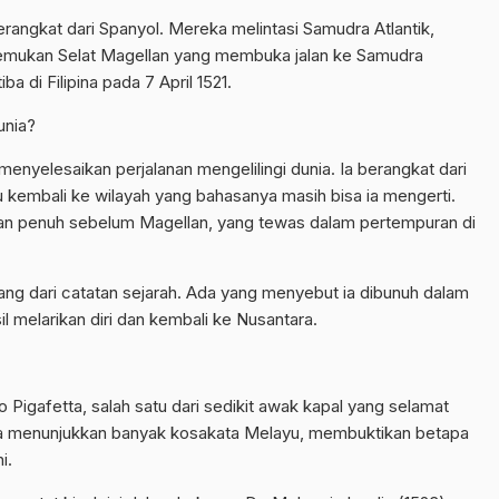
erangkat dari Spanyol. Mereka melintasi Samudra Atlantik,
nemukan Selat Magellan yang membuka jalan ke Samudra
ba di Filipina pada 7 April 1521.
unia?
menyelesaikan perjalanan mengelilingi dunia. Ia berangkat dari
u kembali ke wilayah yang bahasanya masih bisa ia mengerti.
aran penuh sebelum Magellan, yang tewas dalam pertempuran di
ang dari catatan sejarah. Ada yang menyebut ia dibunuh dalam
sil melarikan diri dan kembali ke Nusantara.
 Pigafetta, salah satu dari sedikit awak kapal yang selamat
tta menunjukkan banyak kosakata Melayu, membuktikan betapa
i.