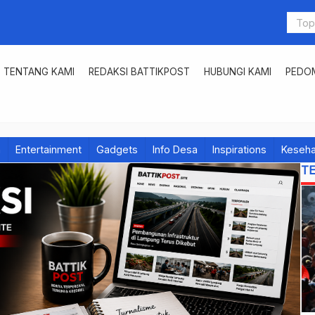
TENTANG KAMI
REDAKSI BATTIKPOST
HUBUNGI KAMI
PEDOM
h
Entertainment
Gadgets
Info Desa
Inspirations
Keseha
T