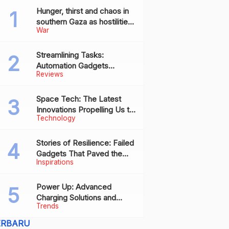
Hunger, thirst and chaos in
southern Gaza as hostilities
War
drive humanitarian aid to the
brink of collapse
Streamlining Tasks:
Automation Gadgets
Reviews
Revolutionizing Everyday
Work
Space Tech: The Latest
Innovations Propelling Us to
Technology
New Frontiers
Stories of Resilience: Failed
Gadgets That Paved the
Inspirations
Way for Future Successes
Power Up: Advanced
Charging Solutions and
Trends
Battery Tech Innovations
ERBARU