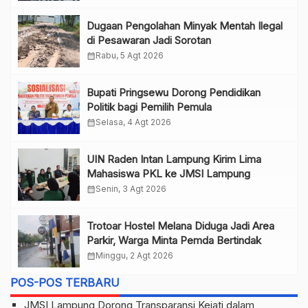
Dugaan Pengolahan Minyak Mentah Ilegal
di Pesawaran Jadi Sorotan
calendar_month
Rabu, 5 Agt 2026
Bupati Pringsewu Dorong Pendidikan
Politik bagi Pemilih Pemula
calendar_month
Selasa, 4 Agt 2026
UIN Raden Intan Lampung Kirim Lima
Mahasiswa PKL ke JMSI Lampung
calendar_month
Senin, 3 Agt 2026
Trotoar Hostel Melana Diduga Jadi Area
Parkir, Warga Minta Pemda Bertindak
calendar_month
Minggu, 2 Agt 2026
POS-POS TERBARU
JMSI Lampung Dorong Transparansi Kejati dalam