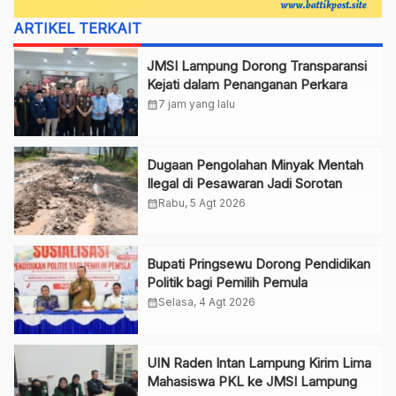
ARTIKEL TERKAIT
JMSI Lampung Dorong Transparansi
Kejati dalam Penanganan Perkara
calendar_month
7 jam yang lalu
Dugaan Pengolahan Minyak Mentah
Ilegal di Pesawaran Jadi Sorotan
calendar_month
Rabu, 5 Agt 2026
Bupati Pringsewu Dorong Pendidikan
Politik bagi Pemilih Pemula
calendar_month
Selasa, 4 Agt 2026
UIN Raden Intan Lampung Kirim Lima
Mahasiswa PKL ke JMSI Lampung