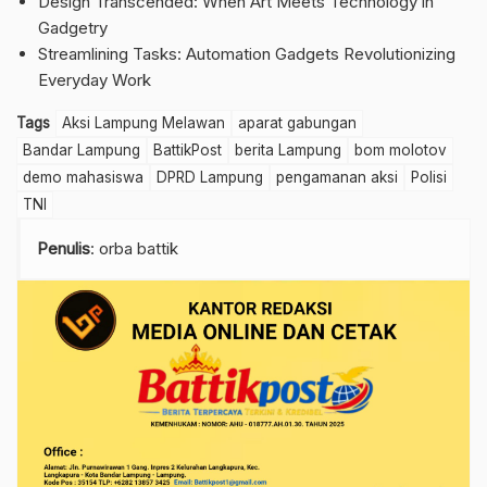
Design Transcended: When Art Meets Technology in
Gadgetry
Streamlining Tasks: Automation Gadgets Revolutionizing
Everyday Work
Tags
Aksi Lampung Melawan
aparat gabungan
Bandar Lampung
BattikPost
berita Lampung
bom molotov
demo mahasiswa
DPRD Lampung
pengamanan aksi
Polisi
TNI
Penulis
: orba battik