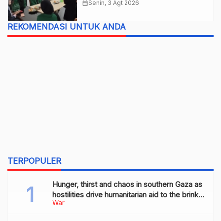
calendar_month
Senin, 3 Agt 2026
REKOMENDASI UNTUK ANDA
TERPOPULER
Hunger, thirst and chaos in southern Gaza as
hostilities drive humanitarian aid to the brink
War
of collapse