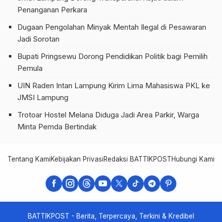
Penanganan Perkara
Dugaan Pengolahan Minyak Mentah Ilegal di Pesawaran
Jadi Sorotan
Bupati Pringsewu Dorong Pendidikan Politik bagi Pemilih
Pemula
UIN Raden Intan Lampung Kirim Lima Mahasiswa PKL ke
JMSI Lampung
Trotoar Hostel Melana Diduga Jadi Area Parkir, Warga
Minta Pemda Bertindak
Tentang Kami
Kebijakan Privasi
Redaksi BATTIKPOST
Hubungi Kami
Te
BATTIKPOST - Berita, Terpercaya, Terkini & Kredibel