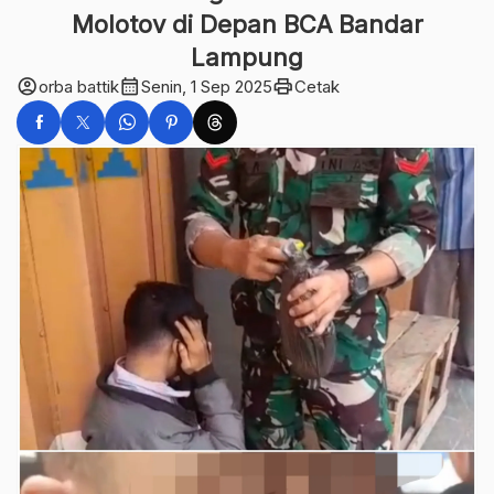
Molotov di Depan BCA Bandar
Lampung
account_circle
calendar_month
print
orba battik
Senin, 1 Sep 2025
Cetak