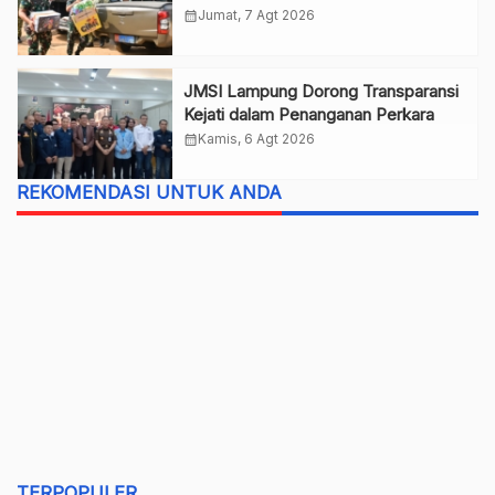
Nurul Huda
calendar_month
Jumat, 7 Agt 2026
JMSI Lampung Dorong Transparansi
Kejati dalam Penanganan Perkara
calendar_month
Kamis, 6 Agt 2026
REKOMENDASI UNTUK ANDA
TERPOPULER