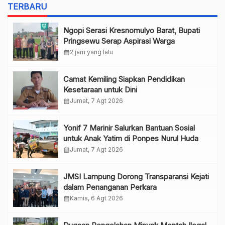
TERBARU
Ngopi Serasi Kresnomulyo Barat, Bupati
Pringsewu Serap Aspirasi Warga
calendar_month
2 jam yang lalu
Camat Kemiling Siapkan Pendidikan
Kesetaraan untuk Dini
calendar_month
Jumat, 7 Agt 2026
Yonif 7 Marinir Salurkan Bantuan Sosial
untuk Anak Yatim di Ponpes Nurul Huda
calendar_month
Jumat, 7 Agt 2026
JMSI Lampung Dorong Transparansi Kejati
dalam Penanganan Perkara
calendar_month
Kamis, 6 Agt 2026