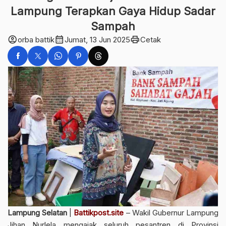
Lampung Terapkan Gaya Hidup Sadar
Sampah
account_circle
calendar_month
print
orba battik
Jumat, 13 Jun 2025
Cetak
Lampung Selatan
|
Battikpost.site
– Wakil Gubernur Lampung
Jihan Nurlela mengajak seluruh pesantren di Provinsi