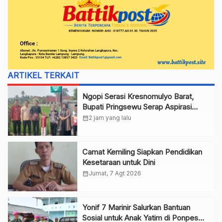
ARTIKEL TERKAIT
Ngopi Serasi Kresnomulyo Barat,
Bupati Pringsewu Serap Aspirasi
Warga
calendar_month
2 jam yang lalu
Camat Kemiling Siapkan Pendidikan
Kesetaraan untuk Dini
calendar_month
Jumat, 7 Agt 2026
Yonif 7 Marinir Salurkan Bantuan
Sosial untuk Anak Yatim di Ponpes