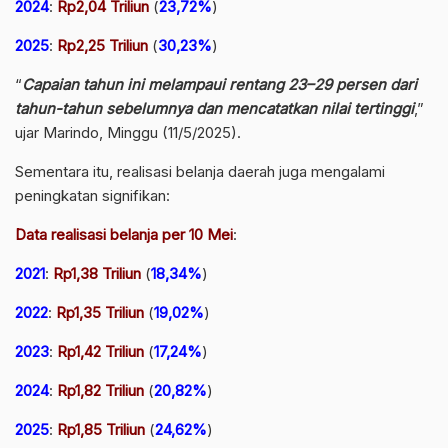
2024
:
Rp2,04 Triliun
(
23,72%
)
2025
:
Rp2,25 Triliun
(
30,23%
)
“
Capaian tahun ini melampaui rentang 23–29 persen dari
tahun-tahun sebelumnya dan mencatatkan nilai tertinggi
,”
ujar Marindo, Minggu (11/5/2025).
Sementara itu, realisasi belanja daerah juga mengalami
peningkatan signifikan:
Data realisasi belanja per 10 Mei
:
2021
:
Rp1,38 Triliun
(
18,34%
)
2022
:
Rp1,35 Triliun
(
19,02%
)
2023
:
Rp1,42 Triliun
(
17,24%
)
2024
:
Rp1,82 Triliun
(
20,82%
)
2025
:
Rp1,85 Triliun
(
24,62%
)