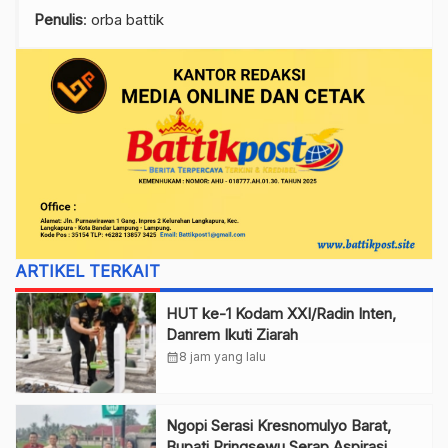
Penulis
: orba battik
ARTIKEL TERKAIT
HUT ke-1 Kodam XXI/Radin Inten,
Danrem Ikuti Ziarah
calendar_month
8 jam yang lalu
Ngopi Serasi Kresnomulyo Barat,
Bupati Pringsewu Serap Aspirasi