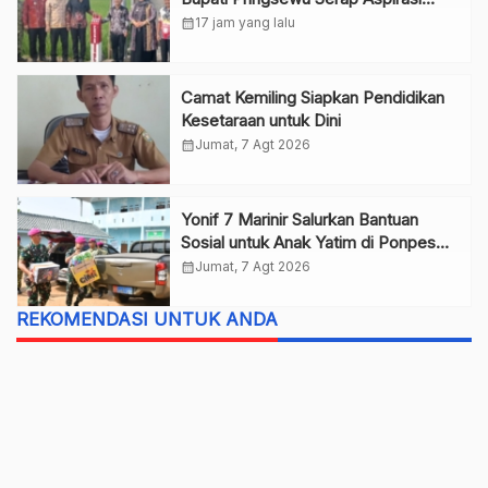
Warga
calendar_month
17 jam yang lalu
Camat Kemiling Siapkan Pendidikan
Kesetaraan untuk Dini
calendar_month
Jumat, 7 Agt 2026
Yonif 7 Marinir Salurkan Bantuan
Sosial untuk Anak Yatim di Ponpes
Nurul Huda
calendar_month
Jumat, 7 Agt 2026
REKOMENDASI UNTUK ANDA