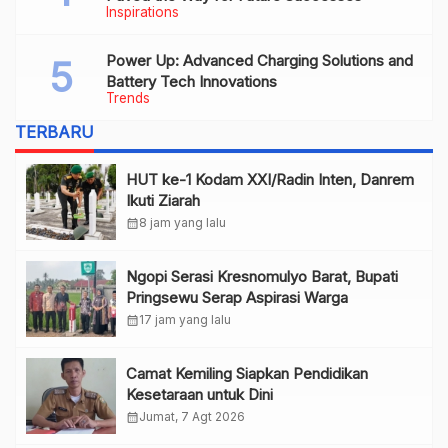
Inspirations
Power Up: Advanced Charging Solutions and
Battery Tech Innovations
Trends
TERBARU
HUT ke-1 Kodam XXI/Radin Inten, Danrem
Ikuti Ziarah
calendar_month
8 jam yang lalu
Ngopi Serasi Kresnomulyo Barat, Bupati
Pringsewu Serap Aspirasi Warga
calendar_month
17 jam yang lalu
Camat Kemiling Siapkan Pendidikan
Kesetaraan untuk Dini
calendar_month
Jumat, 7 Agt 2026