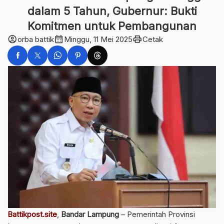
dalam 5 Tahun, Gubernur: Bukti
Komitmen untuk Pembangunan
account_circle
calendar_month
print
orba battik
Minggu, 11 Mei 2025
Cetak
Battikpost.site
,
Bandar Lampung
– Pemerintah Provinsi