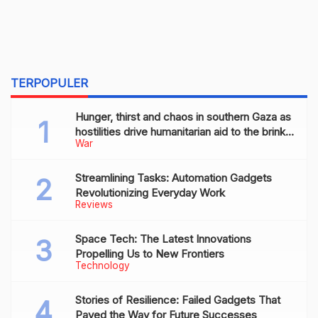
TERPOPULER
Hunger, thirst and chaos in southern Gaza as
hostilities drive humanitarian aid to the brink
War
of collapse
Streamlining Tasks: Automation Gadgets
Revolutionizing Everyday Work
Reviews
Space Tech: The Latest Innovations
Propelling Us to New Frontiers
Technology
Stories of Resilience: Failed Gadgets That
Paved the Way for Future Successes