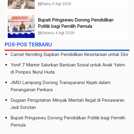
calendar_month
Rabu, 5 Agt 2026
Bupati Pringsewu Dorong Pendidikan
Politik bagi Pemilih Pemula
calendar_month
Selasa, 4 Agt 2026
POS-POS TERBARU
Camat Kemiling Siapkan Pendidikan Kesetaraan untuk Dini
Yonif 7 Marinir Salurkan Bantuan Sosial untuk Anak Yatim
di Ponpes Nurul Huda
JMSI Lampung Dorong Transparansi Kejati dalam
Penanganan Perkara
Dugaan Pengolahan Minyak Mentah Ilegal di Pesawaran
Jadi Sorotan
Bupati Pringsewu Dorong Pendidikan Politik bagi Pemilih
Pemula