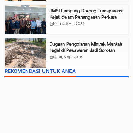
JMSI Lampung Dorong Transparansi
Kejati dalam Penanganan Perkara
calendar_month
Kamis, 6 Agt 2026
Dugaan Pengolahan Minyak Mentah
Ilegal di Pesawaran Jadi Sorotan
calendar_month
Rabu, 5 Agt 2026
REKOMENDASI UNTUK ANDA