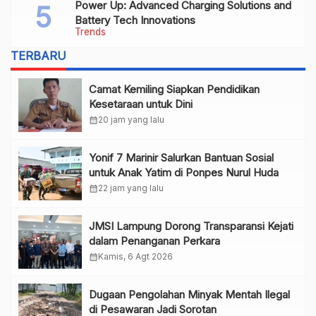
Power Up: Advanced Charging Solutions and
Battery Tech Innovations
Trends
TERBARU
Camat Kemiling Siapkan Pendidikan
Kesetaraan untuk Dini
calendar_month
20 jam yang lalu
Yonif 7 Marinir Salurkan Bantuan Sosial
untuk Anak Yatim di Ponpes Nurul Huda
calendar_month
22 jam yang lalu
JMSI Lampung Dorong Transparansi Kejati
dalam Penanganan Perkara
calendar_month
Kamis, 6 Agt 2026
Dugaan Pengolahan Minyak Mentah Ilegal
di Pesawaran Jadi Sorotan