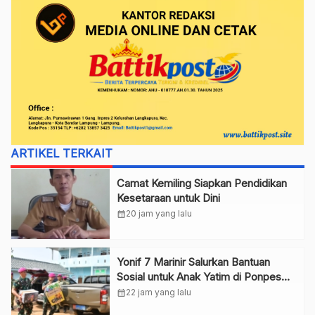
ARTIKEL TERKAIT
Camat Kemiling Siapkan Pendidikan
Kesetaraan untuk Dini
calendar_month
20 jam yang lalu
Yonif 7 Marinir Salurkan Bantuan
Sosial untuk Anak Yatim di Ponpes
Nurul Huda
calendar_month
22 jam yang lalu