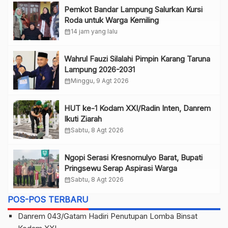
Pemkot Bandar Lampung Salurkan Kursi
Roda untuk Warga Kemiling
calendar_month
14 jam yang lalu
Wahrul Fauzi Silalahi Pimpin Karang Taruna
Lampung 2026-2031
calendar_month
Minggu, 9 Agt 2026
HUT ke-1 Kodam XXI/Radin Inten, Danrem
Ikuti Ziarah
calendar_month
Sabtu, 8 Agt 2026
Ngopi Serasi Kresnomulyo Barat, Bupati
Pringsewu Serap Aspirasi Warga
calendar_month
Sabtu, 8 Agt 2026
POS-POS TERBARU
Danrem 043/Gatam Hadiri Penutupan Lomba Binsat