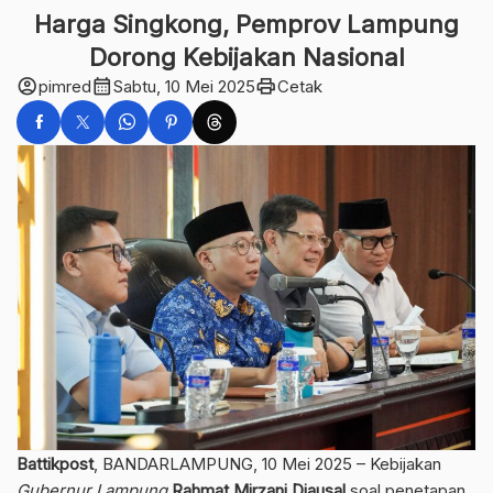
Harga Singkong, Pemprov Lampung
Dorong Kebijakan Nasional
account_circle
calendar_month
print
pimred
Sabtu, 10 Mei 2025
Cetak
Battikpost
, BANDARLAMPUNG, 10 Mei 2025 – Kebijakan
Gubernur Lampung
Rahmat Mirzani Djausal
soal penetapan