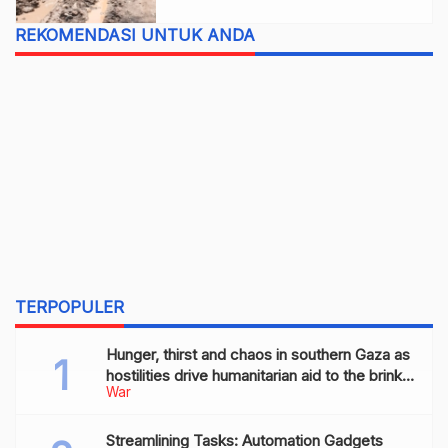
REKOMENDASI UNTUK ANDA
TERPOPULER
Hunger, thirst and chaos in southern Gaza as
hostilities drive humanitarian aid to the brink
War
of collapse
Streamlining Tasks: Automation Gadgets