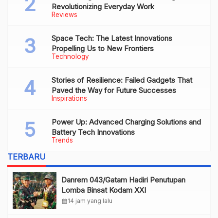
Revolutionizing Everyday Work
Reviews
Space Tech: The Latest Innovations
Propelling Us to New Frontiers
Technology
Stories of Resilience: Failed Gadgets That
Paved the Way for Future Successes
Inspirations
Power Up: Advanced Charging Solutions and
Battery Tech Innovations
Trends
TERBARU
Danrem 043/Gatam Hadiri Penutupan
Lomba Binsat Kodam XXI
calendar_month
14 jam yang lalu