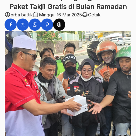
Paket Takjil Gratis di Bulan Ramadan
account_circle
calendar_month
print
orba battik
Minggu, 16 Mar 2025
Cetak