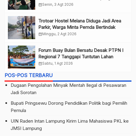
calendar_month
Senin, 3 Agt 2026
Trotoar Hostel Melana Diduga Jadi Area
Parkir, Warga Minta Pemda Bertindak
calendar_month
Minggu, 2 Agt 2026
Forum Buay Bulan Bersatu Desak PTPN I
Regional 7 Tanggapi Tuntutan Lahan
calendar_month
Sabtu, 1 Agt 2026
POS-POS TERBARU
Dugaan Pengolahan Minyak Mentah Ilegal di Pesawaran
Jadi Sorotan
Bupati Pringsewu Dorong Pendidikan Politik bagi Pemilih
Pemula
UIN Raden Intan Lampung Kirim Lima Mahasiswa PKL ke
JMSI Lampung