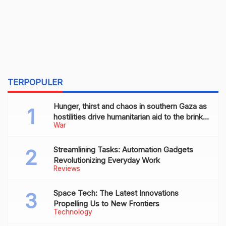
TERPOPULER
Hunger, thirst and chaos in southern Gaza as
hostilities drive humanitarian aid to the brink
War
of collapse
Streamlining Tasks: Automation Gadgets
Revolutionizing Everyday Work
Reviews
Space Tech: The Latest Innovations
Propelling Us to New Frontiers
Technology