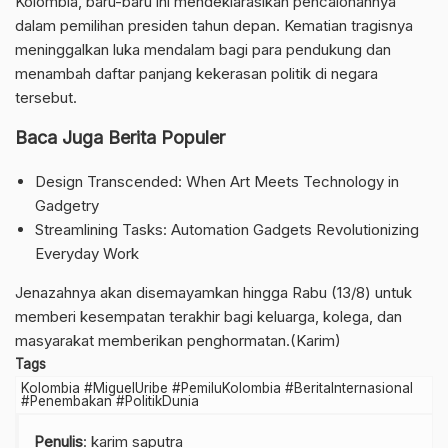
Kolombia, baru-baru ini mendeklarasikan pencalonannya
dalam pemilihan presiden tahun depan. Kematian tragisnya
meninggalkan luka mendalam bagi para pendukung dan
menambah daftar panjang kekerasan politik di negara
tersebut.
Baca Juga Berita Populer
Design Transcended: When Art Meets Technology in
Gadgetry
Streamlining Tasks: Automation Gadgets Revolutionizing
Everyday Work
Jenazahnya akan disemayamkan hingga Rabu (13/8) untuk
memberi kesempatan terakhir bagi keluarga, kolega, dan
masyarakat memberikan penghormatan.(Karim)
Tags
Kolombia #MiguelUribe #PemiluKolombia #BeritaInternasional
#Penembakan #PolitikDunia
Penulis
: karim saputra