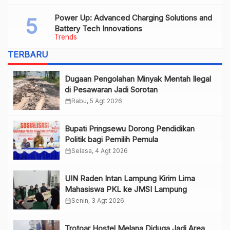
Power Up: Advanced Charging Solutions and
Battery Tech Innovations
Trends
TERBARU
Dugaan Pengolahan Minyak Mentah Ilegal
di Pesawaran Jadi Sorotan
calendar_month
Rabu, 5 Agt 2026
Bupati Pringsewu Dorong Pendidikan
Politik bagi Pemilih Pemula
calendar_month
Selasa, 4 Agt 2026
UIN Raden Intan Lampung Kirim Lima
Mahasiswa PKL ke JMSI Lampung
calendar_month
Senin, 3 Agt 2026
Trotoar Hostel Melana Diduga Jadi Area