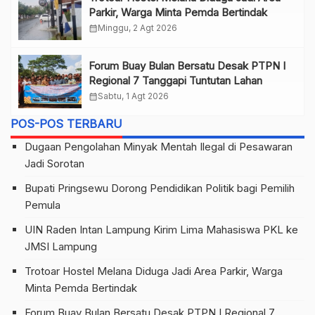
Parkir, Warga Minta Pemda Bertindak
calendar_month
Minggu, 2 Agt 2026
Forum Buay Bulan Bersatu Desak PTPN I
Regional 7 Tanggapi Tuntutan Lahan
calendar_month
Sabtu, 1 Agt 2026
POS-POS TERBARU
Dugaan Pengolahan Minyak Mentah Ilegal di Pesawaran
Jadi Sorotan
Bupati Pringsewu Dorong Pendidikan Politik bagi Pemilih
Pemula
UIN Raden Intan Lampung Kirim Lima Mahasiswa PKL ke
JMSI Lampung
Trotoar Hostel Melana Diduga Jadi Area Parkir, Warga
Minta Pemda Bertindak
Forum Buay Bulan Bersatu Desak PTPN I Regional 7