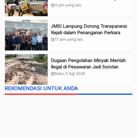
Nurul Huda
calendar_month
4 jam yang lalu
JMSI Lampung Dorong Transparansi
Kejati dalam Penanganan Perkara
calendar_month
17 jam yang lalu
Dugaan Pengolahan Minyak Mentah
Ilegal di Pesawaran Jadi Sorotan
calendar_month
Rabu, 5 Agt 2026
REKOMENDASI UNTUK ANDA