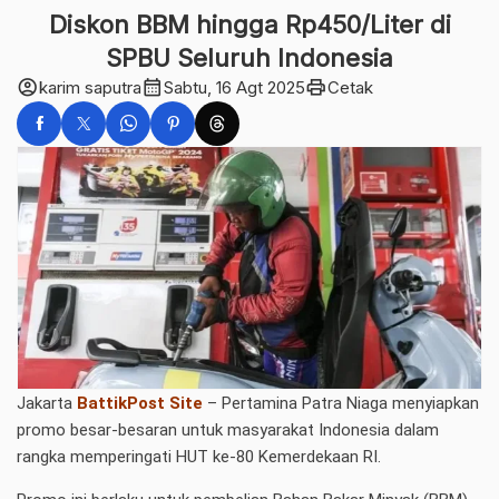
Diskon BBM hingga Rp450/Liter di
SPBU Seluruh Indonesia
account_circle
calendar_month
print
karim saputra
Sabtu, 16 Agt 2025
Cetak
Jakarta
BattikPost Site
– Pertamina Patra Niaga menyiapkan
promo besar-besaran untuk masyarakat Indonesia dalam
rangka memperingati HUT ke-80 Kemerdekaan RI.