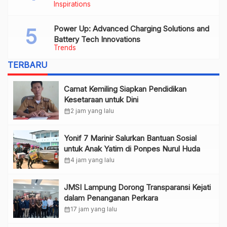
Inspirations
Power Up: Advanced Charging Solutions and
Battery Tech Innovations
Trends
TERBARU
Camat Kemiling Siapkan Pendidikan
Kesetaraan untuk Dini
calendar_month
2 jam yang lalu
Yonif 7 Marinir Salurkan Bantuan Sosial
untuk Anak Yatim di Ponpes Nurul Huda
calendar_month
4 jam yang lalu
JMSI Lampung Dorong Transparansi Kejati
dalam Penanganan Perkara
calendar_month
17 jam yang lalu