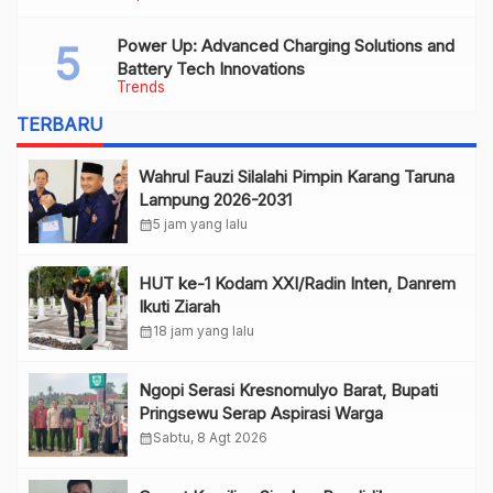
Power Up: Advanced Charging Solutions and
Battery Tech Innovations
Trends
TERBARU
Wahrul Fauzi Silalahi Pimpin Karang Taruna
Lampung 2026-2031
calendar_month
5 jam yang lalu
HUT ke-1 Kodam XXI/Radin Inten, Danrem
Ikuti Ziarah
calendar_month
18 jam yang lalu
Ngopi Serasi Kresnomulyo Barat, Bupati
Pringsewu Serap Aspirasi Warga
calendar_month
Sabtu, 8 Agt 2026