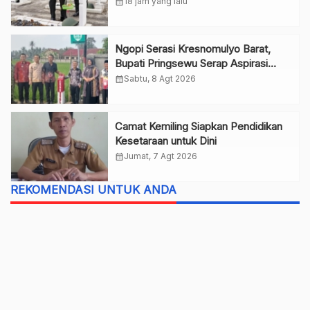
calendar_month
18 jam yang lalu
Ngopi Serasi Kresnomulyo Barat,
Bupati Pringsewu Serap Aspirasi
Warga
calendar_month
Sabtu, 8 Agt 2026
Camat Kemiling Siapkan Pendidikan
Kesetaraan untuk Dini
calendar_month
Jumat, 7 Agt 2026
REKOMENDASI UNTUK ANDA