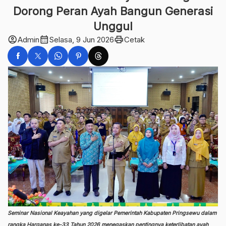
Dorong Peran Ayah Bangun Generasi
Unggul
account_circle
calendar_month
print
Admin
Selasa, 9 Jun 2026
Cetak
Seminar Nasional Keayahan yang digelar Pemerintah Kabupaten Pringsewu dalam
rangka Harganas ke-33 Tahun 2026 menegaskan pentingnya keterlibatan ayah