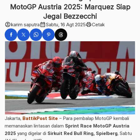
MotoGP Austria 2025: Marquez Siap
Jegal Bezzecchi
account_circle
calendar_month
print
karim saputra
Sabtu, 16 Agt 2025
Cetak
Jakarta,
BattikPost Site
– Para pembalap MotoGP kembali
memanaskan lintasan dalam
Sprint Race MotoGP Austria
2025
yang digelar di
Sirkuit Red Bull Ring, Spielberg
, Sabtu