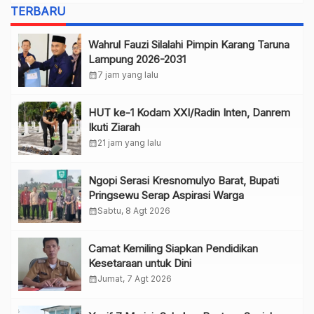
TERBARU
Wahrul Fauzi Silalahi Pimpin Karang Taruna
Lampung 2026-2031
calendar_month
7 jam yang lalu
HUT ke-1 Kodam XXI/Radin Inten, Danrem
Ikuti Ziarah
calendar_month
21 jam yang lalu
Ngopi Serasi Kresnomulyo Barat, Bupati
Pringsewu Serap Aspirasi Warga
calendar_month
Sabtu, 8 Agt 2026
Camat Kemiling Siapkan Pendidikan
Kesetaraan untuk Dini
calendar_month
Jumat, 7 Agt 2026