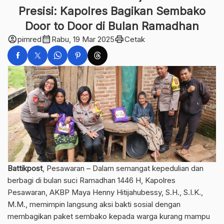
Presisi: Kapolres Bagikan Sembako
Door to Door di Bulan Ramadhan
account_circle
calendar_month
print
pimred
Rabu, 19 Mar 2025
Cetak
Battikpost
, Pesawaran – Dalam semangat kepedulian dan
berbagi di bulan suci Ramadhan 1446 H, Kapolres
Pesawaran, AKBP Maya Henny Hitijahubessy, S.H., S.I.K.,
M.M., memimpin langsung aksi bakti sosial dengan
membagikan paket sembako kepada warga kurang mampu