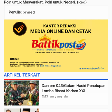
Polri untuk Masyarakat, Polri untuk Negeri. (
Red
)
Penulis
: pimred
ARTIKEL TERKAIT
Danrem 043/Gatam Hadiri Penutupan
Lomba Binsat Kodam XXI
calendar_month
13 jam yang lalu