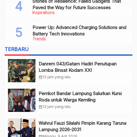
Stories of Resilience: Failed Gadgets That
Paved the Way for Future Successes
Inspirations
Power Up: Advanced Charging Solutions and
Battery Tech Innovations
Trends
TERBARU
Danrem 043/Gatam Hadiri Penutupan
Lomba Binsat Kodam XXI
calendar_month
13 jam yang lalu
Pemkot Bandar Lampung Salurkan Kursi
Roda untuk Warga Kemiling
calendar_month
13 jam yang lalu
Wahrul Fauzi Silalahi Pimpin Karang Taruna
Lampung 2026-2031
calendar_month
Minggu, 9 Agt 2026