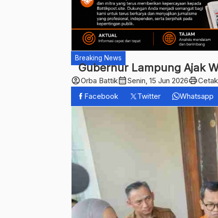
Breaking News
Gubernur Lampung Ajak W
account_circle
calendar_month
print
Orba Battik
Senin, 15 Jun 2026
Cetak
Facebook
Twitter
Whatsapp