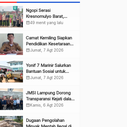
Ngopi Serasi
Kresnomulyo Barat,
Bupati Pringsewu Serap
calendar_month
49 menit yang lalu
Aspirasi Warga
Camat Kemiling Siapkan
Pendidikan Kesetaraan
untuk Dini
calendar_month
Jumat, 7 Agt 2026
Yonif 7 Marinir Salurkan
Bantuan Sosial untuk
Anak Yatim di Ponpes
calendar_month
Jumat, 7 Agt 2026
Nurul Huda
JMSI Lampung Dorong
Transparansi Kejati dalam
Penanganan Perkara
calendar_month
Kamis, 6 Agt 2026
Dugaan Pengolahan
Minyak Mentah Ilegal di