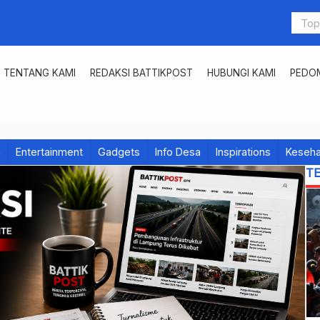
TENTANG KAMI
REDAKSI BATTIKPOST
HUBUNGI KAMI
PEDOM
h
Entertainment
Gadgets
Info Desa
Inspirations
Keseha
T