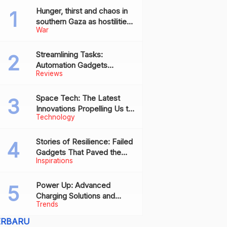
Hunger, thirst and chaos in
southern Gaza as hostilities
War
drive humanitarian aid to the
brink of collapse
Streamlining Tasks:
Automation Gadgets
Reviews
Revolutionizing Everyday
Work
Space Tech: The Latest
Innovations Propelling Us to
Technology
New Frontiers
Stories of Resilience: Failed
Gadgets That Paved the
Inspirations
Way for Future Successes
Power Up: Advanced
Charging Solutions and
Trends
Battery Tech Innovations
ERBARU