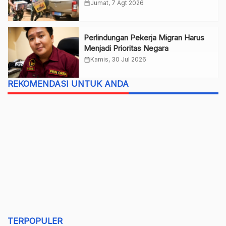
Nurul Huda
calendar_month
Jumat, 7 Agt 2026
Perlindungan Pekerja Migran Harus
Menjadi Prioritas Negara
calendar_month
Kamis, 30 Jul 2026
REKOMENDASI UNTUK ANDA
TERPOPULER