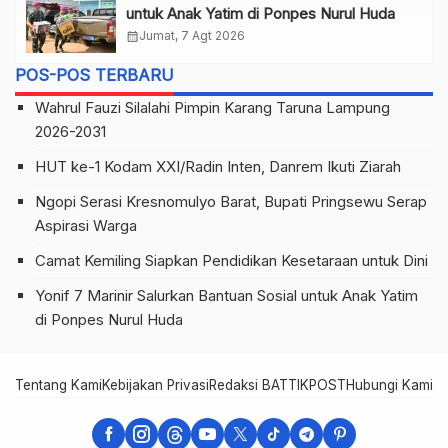
untuk Anak Yatim di Ponpes Nurul Huda
calendar_month
Jumat, 7 Agt 2026
POS-POS TERBARU
Wahrul Fauzi Silalahi Pimpin Karang Taruna Lampung
2026-2031
HUT ke-1 Kodam XXI/Radin Inten, Danrem Ikuti Ziarah
Ngopi Serasi Kresnomulyo Barat, Bupati Pringsewu Serap
Aspirasi Warga
Camat Kemiling Siapkan Pendidikan Kesetaraan untuk Dini
Yonif 7 Marinir Salurkan Bantuan Sosial untuk Anak Yatim
di Ponpes Nurul Huda
Tentang Kami
Kebijakan Privasi
Redaksi BATTIKPOST
Hubungi Kami
Te