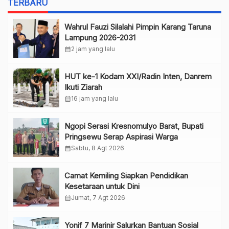
TERBARU
Wahrul Fauzi Silalahi Pimpin Karang Taruna
Lampung 2026-2031
calendar_month
2 jam yang lalu
HUT ke-1 Kodam XXI/Radin Inten, Danrem
Ikuti Ziarah
calendar_month
16 jam yang lalu
Ngopi Serasi Kresnomulyo Barat, Bupati
Pringsewu Serap Aspirasi Warga
calendar_month
Sabtu, 8 Agt 2026
Camat Kemiling Siapkan Pendidikan
Kesetaraan untuk Dini
calendar_month
Jumat, 7 Agt 2026
Yonif 7 Marinir Salurkan Bantuan Sosial