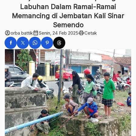
Labuhan Dalam Ramai-Ramai
Memancing di Jembatan Kali Sinar
Semendo
account_circle
calendar_month
print
orba battik
Senin, 24 Feb 2025
Cetak