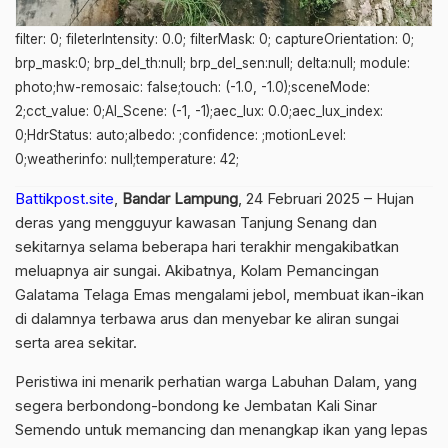
filter: 0; fileterIntensity: 0.0; filterMask: 0; captureOrientation: 0;
brp_mask:0; brp_del_th:null; brp_del_sen:null; delta:null; module:
photo;hw-remosaic: false;touch: (-1.0, -1.0);sceneMode:
2;cct_value: 0;AI_Scene: (-1, -1);aec_lux: 0.0;aec_lux_index:
0;HdrStatus: auto;albedo: ;confidence: ;motionLevel:
0;weatherinfo: null;temperature: 42;
Battikpost.site
,
Bandar Lampung
, 24 Februari 2025 – Hujan
deras yang mengguyur kawasan Tanjung Senang dan
sekitarnya selama beberapa hari terakhir mengakibatkan
meluapnya air sungai. Akibatnya, Kolam Pemancingan
Galatama Telaga Emas mengalami jebol, membuat ikan-ikan
di dalamnya terbawa arus dan menyebar ke aliran sungai
serta area sekitar.
Peristiwa ini menarik perhatian warga Labuhan Dalam, yang
segera berbondong-bondong ke Jembatan Kali Sinar
Semendo untuk memancing dan menangkap ikan yang lepas