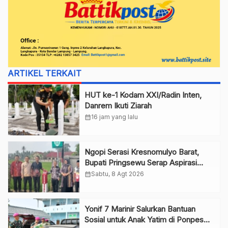
ARTIKEL TERKAIT
HUT ke-1 Kodam XXI/Radin Inten,
Danrem Ikuti Ziarah
calendar_month
16 jam yang lalu
Ngopi Serasi Kresnomulyo Barat,
Bupati Pringsewu Serap Aspirasi
Warga
calendar_month
Sabtu, 8 Agt 2026
Yonif 7 Marinir Salurkan Bantuan
Sosial untuk Anak Yatim di Ponpes