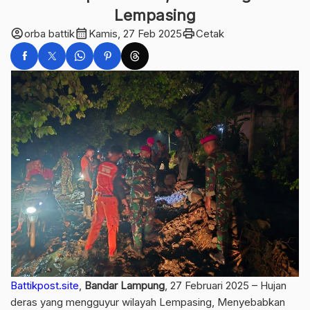
Lempasing
account_circle
calendar_month
print
orba battik
Kamis, 27 Feb 2025
Cetak
Battikpost.site
,
Bandar Lampung
, 27 Februari 2025 – Hujan
deras yang mengguyur wilayah Lempasing, Menyebabkan