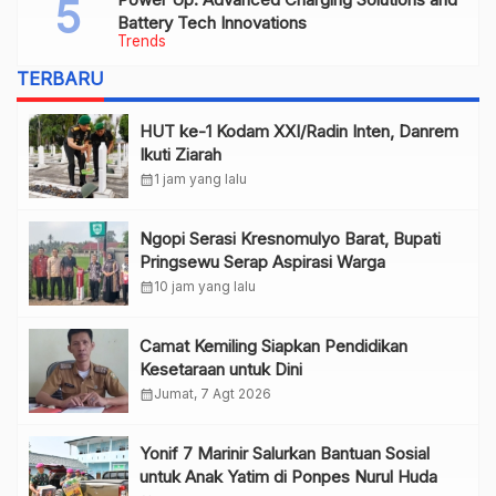
Battery Tech Innovations
Trends
TERBARU
HUT ke-1 Kodam XXI/Radin Inten, Danrem
Ikuti Ziarah
calendar_month
1 jam yang lalu
Ngopi Serasi Kresnomulyo Barat, Bupati
Pringsewu Serap Aspirasi Warga
calendar_month
10 jam yang lalu
Camat Kemiling Siapkan Pendidikan
Kesetaraan untuk Dini
calendar_month
Jumat, 7 Agt 2026
Yonif 7 Marinir Salurkan Bantuan Sosial
untuk Anak Yatim di Ponpes Nurul Huda