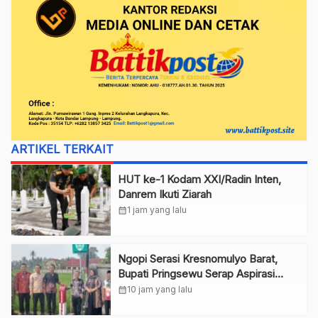
ARTIKEL TERKAIT
HUT ke-1 Kodam XXI/Radin Inten,
Danrem Ikuti Ziarah
calendar_month
1 jam yang lalu
Ngopi Serasi Kresnomulyo Barat,
Bupati Pringsewu Serap Aspirasi
Warga
calendar_month
10 jam yang lalu