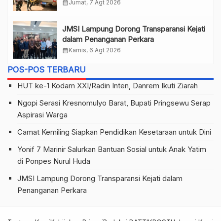
calendar_month
Jumat, 7 Agt 2026
JMSI Lampung Dorong Transparansi Kejati
dalam Penanganan Perkara
calendar_month
Kamis, 6 Agt 2026
POS-POS TERBARU
HUT ke-1 Kodam XXI/Radin Inten, Danrem Ikuti Ziarah
Ngopi Serasi Kresnomulyo Barat, Bupati Pringsewu Serap
Aspirasi Warga
Camat Kemiling Siapkan Pendidikan Kesetaraan untuk Dini
Yonif 7 Marinir Salurkan Bantuan Sosial untuk Anak Yatim
di Ponpes Nurul Huda
JMSI Lampung Dorong Transparansi Kejati dalam
Penanganan Perkara