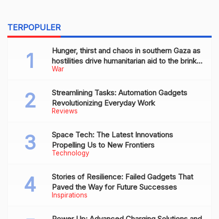
TERPOPULER
Hunger, thirst and chaos in southern Gaza as
hostilities drive humanitarian aid to the brink
War
of collapse
Streamlining Tasks: Automation Gadgets
Revolutionizing Everyday Work
Reviews
Space Tech: The Latest Innovations
Propelling Us to New Frontiers
Technology
Stories of Resilience: Failed Gadgets That
Paved the Way for Future Successes
Inspirations
Power Up: Advanced Charging Solutions and