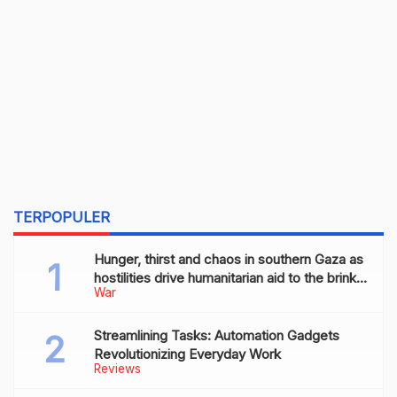
TERPOPULER
Hunger, thirst and chaos in southern Gaza as
hostilities drive humanitarian aid to the brink
War
of collapse
Streamlining Tasks: Automation Gadgets
Revolutionizing Everyday Work
Reviews