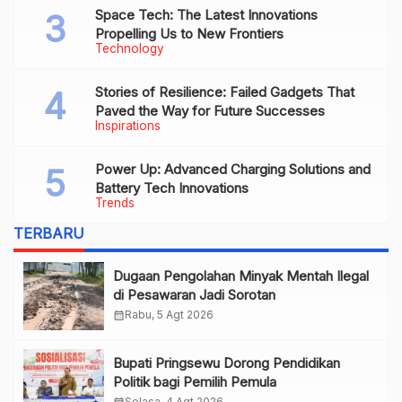
Space Tech: The Latest Innovations
Propelling Us to New Frontiers
Technology
Stories of Resilience: Failed Gadgets That
Paved the Way for Future Successes
Inspirations
Power Up: Advanced Charging Solutions and
Battery Tech Innovations
Trends
TERBARU
Dugaan Pengolahan Minyak Mentah Ilegal
di Pesawaran Jadi Sorotan
calendar_month
Rabu, 5 Agt 2026
Bupati Pringsewu Dorong Pendidikan
Politik bagi Pemilih Pemula
calendar_month
Selasa, 4 Agt 2026