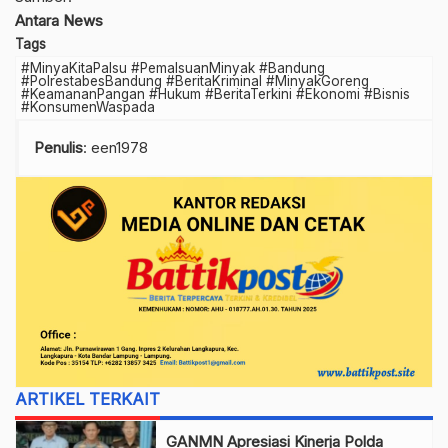
Antara News
Tags
#MinyaKitaPalsu #PemalsuanMinyak #Bandung
#PolrestabesBandung #BeritaKriminal #MinyakGoreng
#KeamananPangan #Hukum #BeritaTerkini #Ekonomi #Bisnis
#KonsumenWaspada
Penulis
: een1978
ARTIKEL TERKAIT
GANMN Apresiasi Kinerja Polda