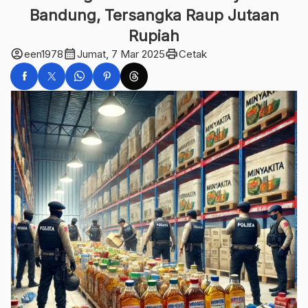
Bandung, Tersangka Raup Jutaan
Rupiah
account_circle
calendar_month
print
een1978
Jumat, 7 Mar 2025
Cetak