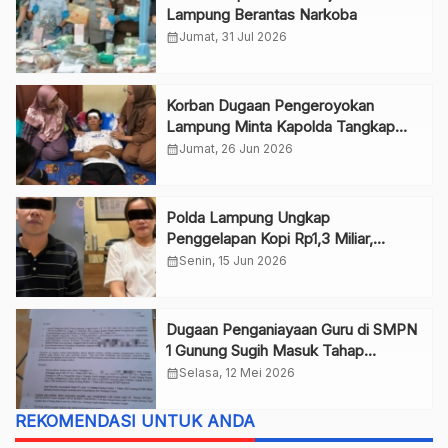
Lampung Berantas Narkoba
calendar_month
Jumat, 31 Jul 2026
Korban Dugaan Pengeroyokan
Lampung Minta Kapolda Tangkap
Pelaku
calendar_month
Jumat, 26 Jun 2026
Polda Lampung Ungkap
Penggelapan Kopi Rp1,3 Miliar,
Pasutri Ditangkap
calendar_month
Senin, 15 Jun 2026
Dugaan Penganiayaan Guru di SMPN
1 Gunung Sugih Masuk Tahap
Pelimpahan ke Kejaksaan
calendar_month
Selasa, 12 Mei 2026
REKOMENDASI UNTUK ANDA