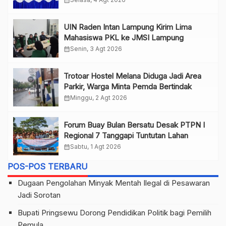
UIN Raden Intan Lampung Kirim Lima
Mahasiswa PKL ke JMSI Lampung
calendar_month
Senin, 3 Agt 2026
Trotoar Hostel Melana Diduga Jadi Area
Parkir, Warga Minta Pemda Bertindak
calendar_month
Minggu, 2 Agt 2026
Forum Buay Bulan Bersatu Desak PTPN I
Regional 7 Tanggapi Tuntutan Lahan
calendar_month
Sabtu, 1 Agt 2026
POS-POS TERBARU
Dugaan Pengolahan Minyak Mentah Ilegal di Pesawaran
Jadi Sorotan
Bupati Pringsewu Dorong Pendidikan Politik bagi Pemilih
Pemula