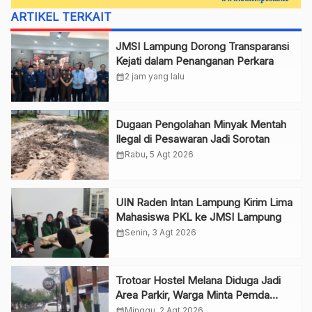
ARTIKEL TERKAIT
JMSI Lampung Dorong Transparansi
Kejati dalam Penanganan Perkara
calendar_month
2 jam yang lalu
Dugaan Pengolahan Minyak Mentah
Ilegal di Pesawaran Jadi Sorotan
calendar_month
Rabu, 5 Agt 2026
UIN Raden Intan Lampung Kirim Lima
Mahasiswa PKL ke JMSI Lampung
calendar_month
Senin, 3 Agt 2026
Trotoar Hostel Melana Diduga Jadi
Area Parkir, Warga Minta Pemda
Bertindak
calendar_month
Minggu, 2 Agt 2026