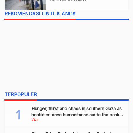
REKOMENDASI UNTUK ANDA
TERPOPULER
Hunger, thirst and chaos in southern Gaza as
hostilities drive humanitarian aid to the brink
War
of collapse