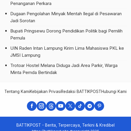
Penanganan Perkara
Dugaan Pengolahan Minyak Mentah Ilegal di Pesawaran
Jadi Sorotan
Bupati Pringsewu Dorong Pendidikan Politik bagi Pemilih
Pemula
UIN Raden Intan Lampung Kirim Lima Mahasiswa PKL ke
JMSI Lampung
Trotoar Hostel Melana Diduga Jadi Area Parkir, Warga
Minta Pemda Bertindak
Tentang Kami
Kebijakan Privasi
Redaksi BATTIKPOST
Hubungi Kami
Te
BATTIKPOST - Berita, Terpercaya, Terkini & Kredibel