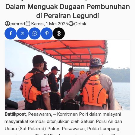
Dalam Menguak Dugaan Pembunuhan
di Perairan Legundi
account_circle
calendar_month
print
pimred
Kamis, 1 Mei 2025
Cetak
Battikpost
, Pesawaran, – Komitmen Polri dalam melayani
masyarakat kembali ditunjukkan oleh Satuan Polisi Air dan
Udara (Sat Polairud) Polres Pesawaran, Polda Lampung,