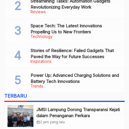
Streamlining Tasks: Automation Gadgets
Revolutionizing Everyday Work
Reviews
Space Tech: The Latest Innovations
Propelling Us to New Frontiers
Technology
Stories of Resilience: Failed Gadgets That
Paved the Way for Future Successes
Inspirations
Power Up: Advanced Charging Solutions and
Battery Tech Innovations
Trends
TERBARU
JMSI Lampung Dorong Transparansi Kejati
dalam Penanganan Perkara
calendar_month
2 jam yang lalu