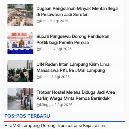
Dugaan Pengolahan Minyak Mentah Ilegal
di Pesawaran Jadi Sorotan
calendar_month
Rabu, 5 Agt 2026
Bupati Pringsewu Dorong Pendidikan
Politik bagi Pemilih Pemula
calendar_month
Selasa, 4 Agt 2026
UIN Raden Intan Lampung Kirim Lima
Mahasiswa PKL ke JMSI Lampung
calendar_month
Senin, 3 Agt 2026
Trotoar Hostel Melana Diduga Jadi Area
Parkir, Warga Minta Pemda Bertindak
calendar_month
Minggu, 2 Agt 2026
POS-POS TERBARU
JMSI Lampung Dorong Transparansi Kejati dalam