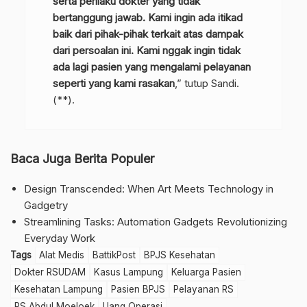
serta perilaku dokter yang tidak
bertanggung jawab. Kami ingin ada itikad
baik dari pihak-pihak terkait atas dampak
dari persoalan ini. Kami nggak ingin tidak
ada lagi pasien yang mengalami pelayanan
seperti yang kami rasakan
,” tutup Sandi.
(**).
Baca Juga Berita Populer
Design Transcended: When Art Meets Technology in
Gadgetry
Streamlining Tasks: Automation Gadgets Revolutionizing
Everyday Work
Tags
Alat Medis
BattikPost
BPJS Kesehatan
Dokter RSUDAM
Kasus Lampung
Keluarga Pasien
Kesehatan Lampung
Pasien BPJS
Pelayanan RS
RS Abdul Moeloek
Uang Operasi