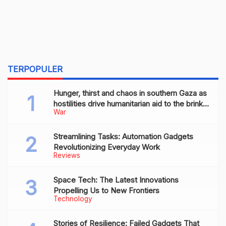
TERPOPULER
Hunger, thirst and chaos in southern Gaza as
hostilities drive humanitarian aid to the brink
War
of collapse
Streamlining Tasks: Automation Gadgets
Revolutionizing Everyday Work
Reviews
Space Tech: The Latest Innovations
Propelling Us to New Frontiers
Technology
Stories of Resilience: Failed Gadgets That