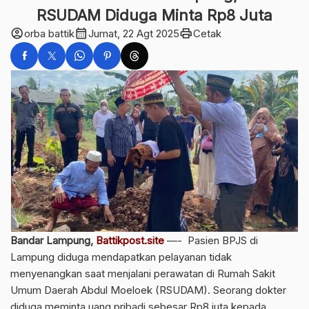
RSUDAM Diduga Minta Rp8 Juta
account_circle
calendar_month
print
orba battik
Jumat, 22 Agt 2025
Cetak
Bandar Lampung,
Battikpost.site
—- Pasien BPJS di
Lampung diduga mendapatkan pelayanan tidak
menyenangkan saat menjalani perawatan di Rumah Sakit
Umum Daerah Abdul Moeloek (RSUDAM). Seorang dokter
diduga meminta uang pribadi sebesar Rp8 juta kepada