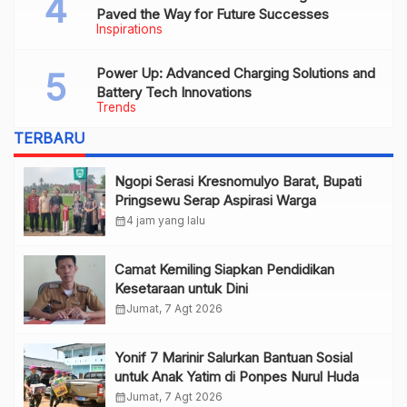
Paved the Way for Future Successes
Inspirations
Power Up: Advanced Charging Solutions and
Battery Tech Innovations
Trends
TERBARU
Ngopi Serasi Kresnomulyo Barat, Bupati
Pringsewu Serap Aspirasi Warga
calendar_month
4 jam yang lalu
Camat Kemiling Siapkan Pendidikan
Kesetaraan untuk Dini
calendar_month
Jumat, 7 Agt 2026
Yonif 7 Marinir Salurkan Bantuan Sosial
untuk Anak Yatim di Ponpes Nurul Huda
calendar_month
Jumat, 7 Agt 2026