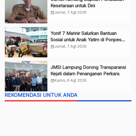
Kesetaraan untuk Dini
calendar_month
Jumat, 7 Agt 2026
Yonif 7 Marinir Salurkan Bantuan
Sosial untuk Anak Yatim di Ponpes
Nurul Huda
calendar_month
Jumat, 7 Agt 2026
JMSI Lampung Dorong Transparansi
Kejati dalam Penanganan Perkara
calendar_month
Kamis, 6 Agt 2026
REKOMENDASI UNTUK ANDA