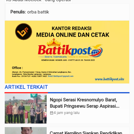
Penulis
: orba battik
ARTIKEL TERKAIT
Ngopi Serasi Kresnomulyo Barat,
Bupati Pringsewu Serap Aspirasi
Warga
calendar_month
4 jam yang lalu
Camat Kemiling Siapkan Pendidikan