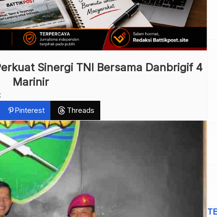
erkuat Sinergi TNI Bersama Danbrigif 4
Marinir
k
Pinterest
Threads
T