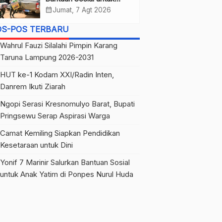
Anak Yatim di Ponpes
calendar_month
Jumat, 7 Agt 2026
Nurul Huda
OS-POS TERBARU
Wahrul Fauzi Silalahi Pimpin Karang
Taruna Lampung 2026-2031
HUT ke-1 Kodam XXI/Radin Inten,
Danrem Ikuti Ziarah
Ngopi Serasi Kresnomulyo Barat, Bupati
Pringsewu Serap Aspirasi Warga
Camat Kemiling Siapkan Pendidikan
Kesetaraan untuk Dini
Yonif 7 Marinir Salurkan Bantuan Sosial
untuk Anak Yatim di Ponpes Nurul Huda