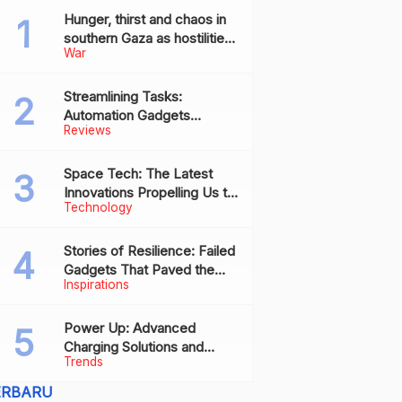
Hunger, thirst and chaos in
southern Gaza as hostilities
War
drive humanitarian aid to the
brink of collapse
Streamlining Tasks:
Automation Gadgets
Reviews
Revolutionizing Everyday
Work
Space Tech: The Latest
Innovations Propelling Us to
Technology
New Frontiers
Stories of Resilience: Failed
Gadgets That Paved the
Inspirations
Way for Future Successes
Power Up: Advanced
Charging Solutions and
Trends
Battery Tech Innovations
ERBARU