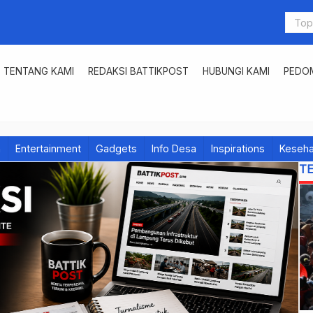
TENTANG KAMI
REDAKSI BATTIKPOST
HUBUNGI KAMI
PEDOM
h
Entertainment
Gadgets
Info Desa
Inspirations
Keseha
T