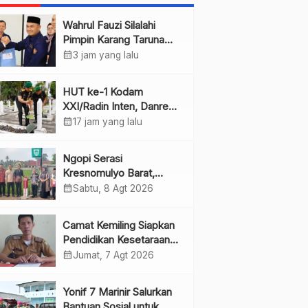
Wahrul Fauzi Silalahi
Pimpin Karang Taruna
Lampung 2026-2031
calendar_month
3 jam yang lalu
HUT ke-1 Kodam
XXI/Radin Inten, Danrem
Ikuti Ziarah
calendar_month
17 jam yang lalu
Ngopi Serasi
Kresnomulyo Barat,
Bupati Pringsewu Serap
calendar_month
Sabtu, 8 Agt 2026
Aspirasi Warga
Camat Kemiling Siapkan
Pendidikan Kesetaraan
untuk Dini
calendar_month
Jumat, 7 Agt 2026
Yonif 7 Marinir Salurkan
Bantuan Sosial untuk