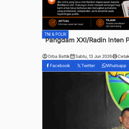
TNI & POLRI
Pangdam XXI/Radin Inten P
account_circle
calendar_month
print
Orba Battik
Sabtu, 13 Jun 2026
Ceta
Facebook
Twitter
Whatsapp