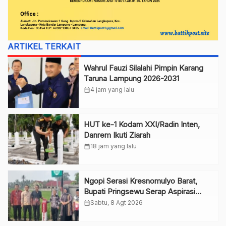
ARTIKEL TERKAIT
Wahrul Fauzi Silalahi Pimpin Karang
Taruna Lampung 2026-2031
calendar_month
4 jam yang lalu
HUT ke-1 Kodam XXI/Radin Inten,
Danrem Ikuti Ziarah
calendar_month
18 jam yang lalu
Ngopi Serasi Kresnomulyo Barat,
Bupati Pringsewu Serap Aspirasi
Warga
calendar_month
Sabtu, 8 Agt 2026