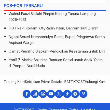
POS-POS TERBARU
Wahrul Fauzi Silalahi Pimpin Karang Taruna Lampung
2026-2031
HUT ke-1 Kodam XXI/Radin Inten, Danrem Ikuti Ziarah
Ngopi Serasi Kresnomulyo Barat, Bupati Pringsewu Serap
Aspirasi Warga
Camat Kemiling Siapkan Pendidikan Kesetaraan untuk Dini
Yonif 7 Marinir Salurkan Bantuan Sosial untuk Anak Yatim
di Ponpes Nurul Huda
Tentang Kami
Kebijakan Privasi
Redaksi BATTIKPOST
Hubungi Kami
Te
BATTIKPOST - Berita, Terpercaya, Terkini & Kredibel