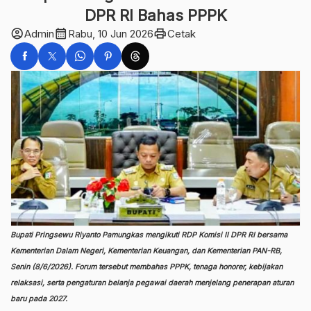
DPR RI Bahas PPPK
account_circle
calendar_month
print
Admin
Rabu, 10 Jun 2026
Cetak
Bupati Pringsewu Riyanto Pamungkas mengikuti RDP Komisi II DPR RI bersama
Kementerian Dalam Negeri, Kementerian Keuangan, dan Kementerian PAN-RB,
Senin (8/6/2026). Forum tersebut membahas PPPK, tenaga honorer, kebijakan
relaksasi, serta pengaturan belanja pegawai daerah menjelang penerapan aturan
baru pada 2027.