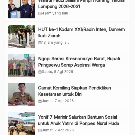
Wahrul Fauzi Silalahi Pimpin Karang Taruna
Lampung 2026-2031
calendar_month
4 jam yang lalu
HUT ke-1 Kodam XXI/Radin Inten, Danrem
Ikuti Ziarah
calendar_month
18 jam yang lalu
Ngopi Serasi Kresnomulyo Barat, Bupati
Pringsewu Serap Aspirasi Warga
calendar_month
Sabtu, 8 Agt 2026
Camat Kemiling Siapkan Pendidikan
Kesetaraan untuk Dini
calendar_month
Jumat, 7 Agt 2026
Yonif 7 Marinir Salurkan Bantuan Sosial
untuk Anak Yatim di Ponpes Nurul Huda
calendar_month
Jumat, 7 Agt 2026