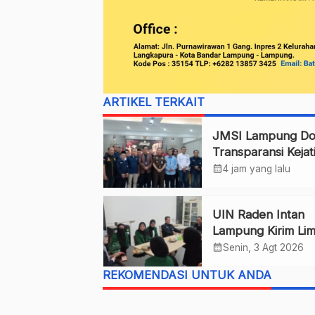
ARTIKEL TERKAIT
JMSI Lampung Do
Transparansi Kejat
dalam Penangana
calendar_month
4 jam yang lalu
Perkara
UIN Raden Intan
Lampung Kirim Li
Mahasiswa PKL ke
calendar_month
Senin, 3 Agt 2026
JMSI Lampung
REKOMENDASI UNTUK ANDA