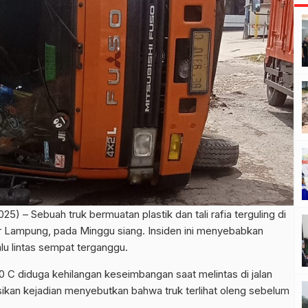
) – Sebuah truk bermuatan plastik dan tali rafia terguling di
 Lampung, pada Minggu siang. Insiden ini menyebabkan
alu lintas sempat terganggu.
0 C diduga kehilangan keseimbangan saat melintas di jalan
sikan kejadian menyebutkan bahwa truk terlihat oleng sebelum