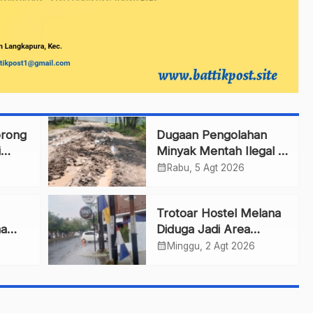
rong
Dugaan Pengolahan
i
Minyak Mentah Ilegal di
n
Pesawaran Jadi
calendar_month
Rabu, 5 Agt 2026
Sorotan
Trotoar Hostel Melana
ma
Diduga Jadi Area
Parkir, Warga Minta
calendar_month
Minggu, 2 Agt 2026
Pemda Bertindak