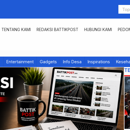
TENTANG KAMI
REDAKSI BATTIKPOST
HUBUNGI KAMI
PEDOM
h
Entertainment
Gadgets
Info Desa
Inspirations
Keseha
T