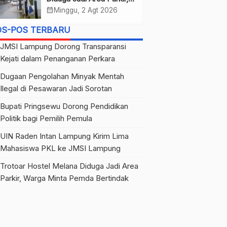
Warga Minta Pemda
calendar_month
Minggu, 2 Agt 2026
Bertindak
OS-POS TERBARU
JMSI Lampung Dorong Transparansi
Kejati dalam Penanganan Perkara
Dugaan Pengolahan Minyak Mentah
Ilegal di Pesawaran Jadi Sorotan
Bupati Pringsewu Dorong Pendidikan
Politik bagi Pemilih Pemula
UIN Raden Intan Lampung Kirim Lima
Mahasiswa PKL ke JMSI Lampung
Trotoar Hostel Melana Diduga Jadi Area
Parkir, Warga Minta Pemda Bertindak