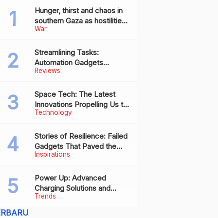
Hunger, thirst and chaos in
southern Gaza as hostilities
War
drive humanitarian aid to the
brink of collapse
Streamlining Tasks:
Automation Gadgets
Reviews
Revolutionizing Everyday
Work
Space Tech: The Latest
Innovations Propelling Us to
Technology
New Frontiers
Stories of Resilience: Failed
Gadgets That Paved the
Inspirations
Way for Future Successes
Power Up: Advanced
Charging Solutions and
Trends
Battery Tech Innovations
ERBARU