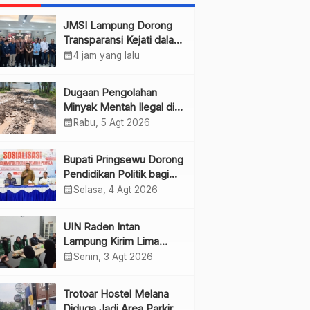
JMSI Lampung Dorong
Transparansi Kejati dalam
Penanganan Perkara
calendar_month
4 jam yang lalu
Dugaan Pengolahan
Minyak Mentah Ilegal di
Pesawaran Jadi Sorotan
calendar_month
Rabu, 5 Agt 2026
Bupati Pringsewu Dorong
Pendidikan Politik bagi
Pemilih Pemula
calendar_month
Selasa, 4 Agt 2026
UIN Raden Intan
Lampung Kirim Lima
Mahasiswa PKL ke JMSI
calendar_month
Senin, 3 Agt 2026
Lampung
Trotoar Hostel Melana
Diduga Jadi Area Parkir,