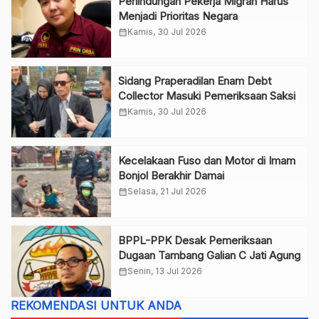
Perlindungan Pekerja Migran Harus
Menjadi Prioritas Negara
calendar_month
Kamis, 30 Jul 2026
Sidang Praperadilan Enam Debt
Collector Masuki Pemeriksaan Saksi
calendar_month
Kamis, 30 Jul 2026
Kecelakaan Fuso dan Motor di Imam
Bonjol Berakhir Damai
calendar_month
Selasa, 21 Jul 2026
BPPL-PPK Desak Pemeriksaan
Dugaan Tambang Galian C Jati Agung
calendar_month
Senin, 13 Jul 2026
REKOMENDASI UNTUK ANDA