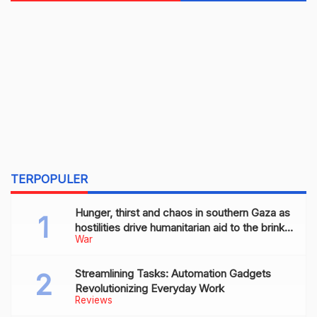
TERPOPULER
Hunger, thirst and chaos in southern Gaza as
hostilities drive humanitarian aid to the brink
War
of collapse
Streamlining Tasks: Automation Gadgets
Revolutionizing Everyday Work
Reviews