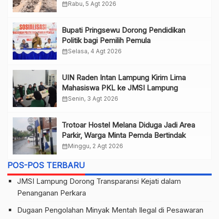
calendar_month
Rabu, 5 Agt 2026
Bupati Pringsewu Dorong Pendidikan
Politik bagi Pemilih Pemula
calendar_month
Selasa, 4 Agt 2026
UIN Raden Intan Lampung Kirim Lima
Mahasiswa PKL ke JMSI Lampung
calendar_month
Senin, 3 Agt 2026
Trotoar Hostel Melana Diduga Jadi Area
Parkir, Warga Minta Pemda Bertindak
calendar_month
Minggu, 2 Agt 2026
POS-POS TERBARU
JMSI Lampung Dorong Transparansi Kejati dalam
Penanganan Perkara
Dugaan Pengolahan Minyak Mentah Ilegal di Pesawaran