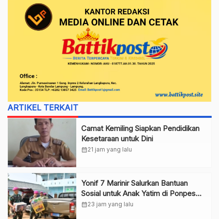
ARTIKEL TERKAIT
Camat Kemiling Siapkan Pendidikan
Kesetaraan untuk Dini
calendar_month
21 jam yang lalu
Yonif 7 Marinir Salurkan Bantuan
Sosial untuk Anak Yatim di Ponpes
Nurul Huda
calendar_month
23 jam yang lalu