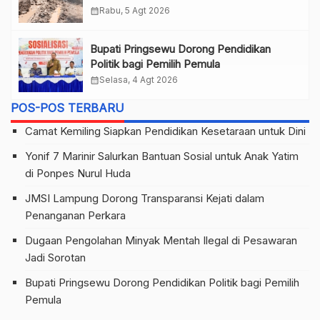
calendar_month
Rabu, 5 Agt 2026
Bupati Pringsewu Dorong Pendidikan
Politik bagi Pemilih Pemula
calendar_month
Selasa, 4 Agt 2026
POS-POS TERBARU
Camat Kemiling Siapkan Pendidikan Kesetaraan untuk Dini
Yonif 7 Marinir Salurkan Bantuan Sosial untuk Anak Yatim
di Ponpes Nurul Huda
JMSI Lampung Dorong Transparansi Kejati dalam
Penanganan Perkara
Dugaan Pengolahan Minyak Mentah Ilegal di Pesawaran
Jadi Sorotan
Bupati Pringsewu Dorong Pendidikan Politik bagi Pemilih
Pemula