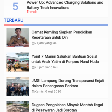
Power Up: Advanced Charging Solutions and
Battery Tech Innovations
Trends
TERBARU
Camat Kemiling Siapkan Pendidikan
Kesetaraan untuk Dini
calendar_month
21 jam yang lalu
Yonif 7 Marinir Salurkan Bantuan Sosial
untuk Anak Yatim di Ponpes Nurul Huda
calendar_month
23 jam yang lalu
JMSI Lampung Dorong Transparansi Kejati
dalam Penanganan Perkara
calendar_month
Kamis, 6 Agt 2026
Dugaan Pengolahan Minyak Mentah Ilegal
di Pesawaran Jadi Sorotan