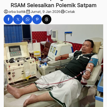
RSAM Selesaikan Polemik Satpam
account_circle
calendar_month
print
orba battik
Jumat, 9 Jan 2026
Cetak