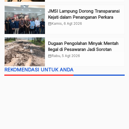
JMSI Lampung Dorong Transparansi
Kejati dalam Penanganan Perkara
calendar_month
Kamis, 6 Agt 2026
Dugaan Pengolahan Minyak Mentah
Ilegal di Pesawaran Jadi Sorotan
calendar_month
Rabu, 5 Agt 2026
REKOMENDASI UNTUK ANDA