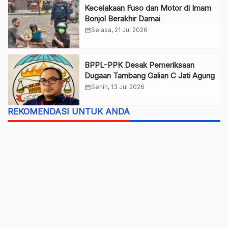
Kecelakaan Fuso dan Motor di Imam
Bonjol Berakhir Damai
calendar_month
Selasa, 21 Jul 2026
BPPL-PPK Desak Pemeriksaan
Dugaan Tambang Galian C Jati Agung
calendar_month
Senin, 13 Jul 2026
REKOMENDASI UNTUK ANDA