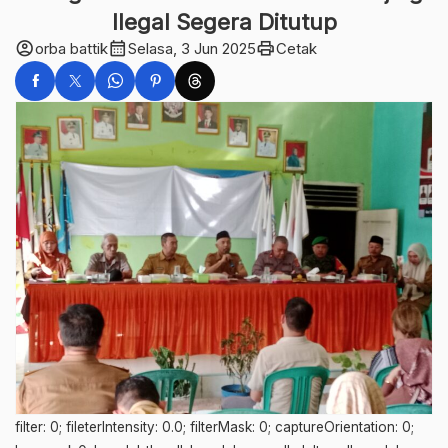
Ilegal Segera Ditutup
account_circle
calendar_month
print
orba battik
Selasa, 3 Jun 2025
Cetak
filter: 0; fileterIntensity: 0.0; filterMask: 0; captureOrientation: 0;