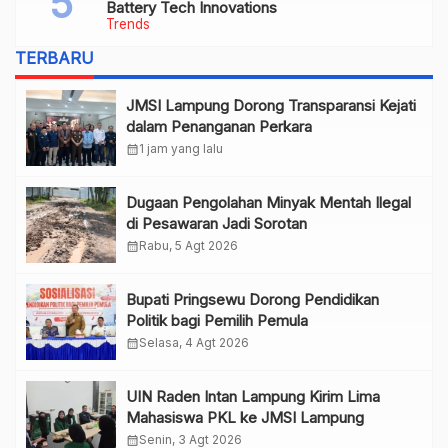
Battery Tech Innovations
Trends
TERBARU
JMSI Lampung Dorong Transparansi Kejati
dalam Penanganan Perkara
calendar_month
1 jam yang lalu
Dugaan Pengolahan Minyak Mentah Ilegal
di Pesawaran Jadi Sorotan
calendar_month
Rabu, 5 Agt 2026
Bupati Pringsewu Dorong Pendidikan
Politik bagi Pemilih Pemula
calendar_month
Selasa, 4 Agt 2026
UIN Raden Intan Lampung Kirim Lima
Mahasiswa PKL ke JMSI Lampung
calendar_month
Senin, 3 Agt 2026