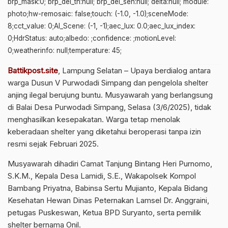
brp_mask:0; brp_del_th:null; brp_del_sen:null; delta:null; module:
photo;hw-remosaic: false;touch: (-1.0, -1.0);sceneMode:
8;cct_value: 0;AI_Scene: (-1, -1);aec_lux: 0.0;aec_lux_index:
0;HdrStatus: auto;albedo: ;confidence: ;motionLevel:
0;weatherinfo: null;temperature: 45;
Battikpost.site
, Lampung Selatan – Upaya berdialog antara
warga Dusun V Purwodadi Simpang dan pengelola shelter
anjing ilegal berujung buntu. Musyawarah yang berlangsung
di Balai Desa Purwodadi Simpang, Selasa (3/6/2025), tidak
menghasilkan kesepakatan. Warga tetap menolak
keberadaan shelter yang diketahui beroperasi tanpa izin
resmi sejak Februari 2025.
Musyawarah dihadiri Camat Tanjung Bintang Heri Purnomo,
S.K.M., Kepala Desa Lamidi, S.E., Wakapolsek Kompol
Bambang Priyatna, Babinsa Sertu Mujianto, Kepala Bidang
Kesehatan Hewan Dinas Peternakan Lamsel Dr. Anggraini,
petugas Puskeswan, Ketua BPD Suryanto, serta pemilik
shelter bernama Onil.