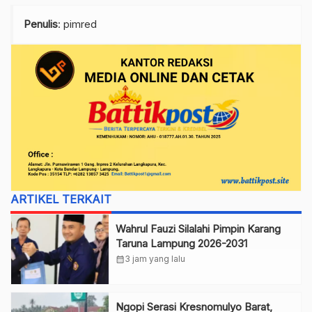
Penulis
: pimred
ARTIKEL TERKAIT
Wahrul Fauzi Silalahi Pimpin Karang
Taruna Lampung 2026-2031
calendar_month
3 jam yang lalu
Ngopi Serasi Kresnomulyo Barat,