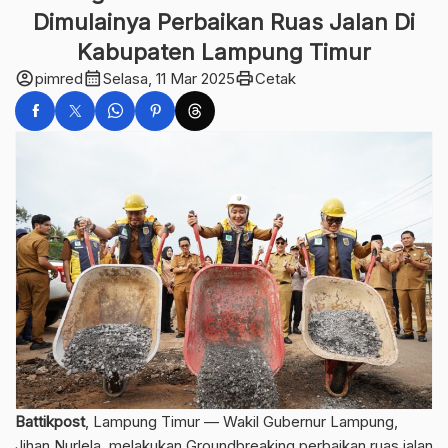
Dimulainya Perbaikan Ruas Jalan Di
Kabupaten Lampung Timur
account_circle
calendar_month
print
pimred
Selasa, 11 Mar 2025
Cetak
Battikpost
, Lampung Timur — Wakil Gubernur Lampung,
Jihan Nurlela, melakukan Groundbreaking perbaikan ruas jalan