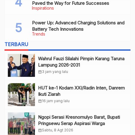
Paved the Way for Future Successes
Inspirations
Power Up: Advanced Charging Solutions and
Battery Tech Innovations
Trends
TERBARU
Wahrul Fauzi Silalahi Pimpin Karang Taruna
Lampung 2026-2031
calendar_month
3 jam yang lalu
HUT ke-1 Kodam XXI/Radin Inten, Danrem
Ikuti Ziarah
calendar_month
16 jam yang lalu
Ngopi Serasi Kresnomulyo Barat, Bupati
Pringsewu Serap Aspirasi Warga
calendar_month
Sabtu, 8 Agt 2026