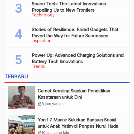
Space Tech: The Latest Innovations
Propelling Us to New Frontiers
Technology
Stories of Resilience: Failed Gadgets That
Paved the Way for Future Successes
Inspirations
Power Up: Advanced Charging Solutions and
Battery Tech Innovations
Trends
TERBARU
Camat Kemiling Siapkan Pendidikan
Kesetaraan untuk Dini
calendar_month
8 jam yang lalu
Yonif 7 Marinir Salurkan Bantuan Sosial
untuk Anak Yatim di Ponpes Nurul Huda
calendar_month
10 jam yang lalu