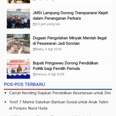
JMSI Lampung Dorong Transparansi Kejati
dalam Penanganan Perkara
calendar_month
23 jam yang lalu
Dugaan Pengolahan Minyak Mentah Ilegal
di Pesawaran Jadi Sorotan
calendar_month
Rabu, 5 Agt 2026
Bupati Pringsewu Dorong Pendidikan
Politik bagi Pemilih Pemula
calendar_month
Selasa, 4 Agt 2026
POS-POS TERBARU
Camat Kemiling Siapkan Pendidikan Kesetaraan untuk Dini
Yonif 7 Marinir Salurkan Bantuan Sosial untuk Anak Yatim
di Ponpes Nurul Huda