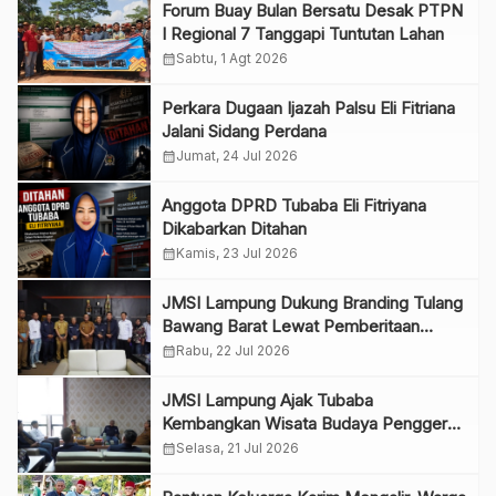
Forum Buay Bulan Bersatu Desak PTPN
I Regional 7 Tanggapi Tuntutan Lahan
calendar_month
Sabtu, 1 Agt 2026
Perkara Dugaan Ijazah Palsu Eli Fitriana
Jalani Sidang Perdana
calendar_month
Jumat, 24 Jul 2026
Anggota DPRD Tubaba Eli Fitriyana
Dikabarkan Ditahan
calendar_month
Kamis, 23 Jul 2026
JMSI Lampung Dukung Branding Tulang
Bawang Barat Lewat Pemberitaan
Positif
calendar_month
Rabu, 22 Jul 2026
JMSI Lampung Ajak Tubaba
Kembangkan Wisata Budaya Penggerak
Ekonomi
calendar_month
Selasa, 21 Jul 2026