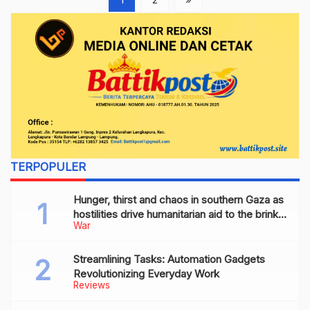
TERPOPULER
Hunger, thirst and chaos in southern Gaza as
hostilities drive humanitarian aid to the brink
War
of collapse
Streamlining Tasks: Automation Gadgets
Revolutionizing Everyday Work
Reviews