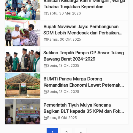
Bantuan Keluarga Karim Mengalir, Warga
Tubaba Tunjukkan Kepedulian
calendar_month
Sabtu, 30 Mei 2026
Bupati Novriwan Jaya: Pembangunan
SDM Lebih Mendesak dari Perbaikan
Jalan
calendar_month
Kamis, 30 Okt 2025
Sutikno Terpilih Pimpin GP Ansor Tulang
Bawang Barat 2024–2029
calendar_month
Senin, 13 Okt 2025
BUMTi Panca Marga Dorong
Kemandirian Ekonomi Lewat Peternakan
Bebek
calendar_month
Senin, 13 Okt 2025
Pemerintah Tiyuh Mulya Kencana
Bagikan BLT kepada 35 KPM dan Fokus
pada Pembangunan
calendar_month
Rabu, 8 Okt 2025
1
2
»