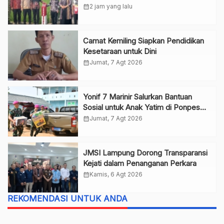
Warga
calendar_month
2 jam yang lalu
Camat Kemiling Siapkan Pendidikan
Kesetaraan untuk Dini
calendar_month
Jumat, 7 Agt 2026
Yonif 7 Marinir Salurkan Bantuan
Sosial untuk Anak Yatim di Ponpes
Nurul Huda
calendar_month
Jumat, 7 Agt 2026
JMSI Lampung Dorong Transparansi
Kejati dalam Penanganan Perkara
calendar_month
Kamis, 6 Agt 2026
REKOMENDASI UNTUK ANDA