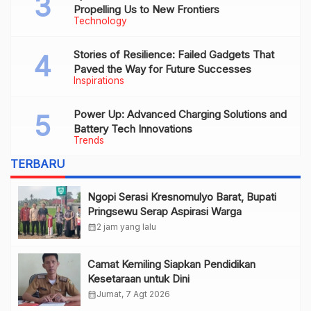
Propelling Us to New Frontiers
Technology
Stories of Resilience: Failed Gadgets That
Paved the Way for Future Successes
Inspirations
Power Up: Advanced Charging Solutions and
Battery Tech Innovations
Trends
TERBARU
Ngopi Serasi Kresnomulyo Barat, Bupati
Pringsewu Serap Aspirasi Warga
calendar_month
2 jam yang lalu
Camat Kemiling Siapkan Pendidikan
Kesetaraan untuk Dini
calendar_month
Jumat, 7 Agt 2026