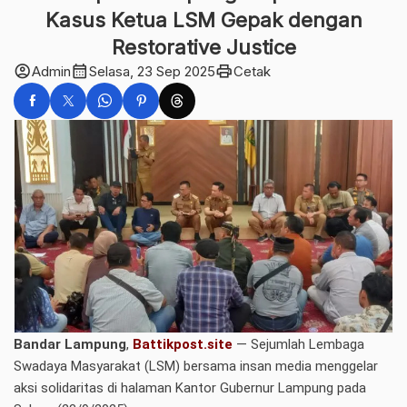
Kasus Ketua LSM Gepak dengan
Restorative Justice
account_circle
calendar_month
print
Admin
Selasa, 23 Sep 2025
Cetak
Bandar Lampung
,
Battikpost.site
— Sejumlah Lembaga
Swadaya Masyarakat (LSM) bersama insan media menggelar
aksi solidaritas di halaman Kantor Gubernur Lampung pada