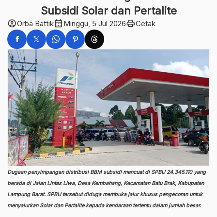
Subsidi Solar dan Pertalite
account_circle
calendar_month
print
Orba Battik
Minggu, 5 Jul 2026
Cetak
Dugaan penyimpangan distribusi BBM subsidi mencuat di SPBU 24.345.110 yang
berada di Jalan Lintas Liwa, Desa Kembahang, Kecamatan Batu Brak, Kabupaten
Lampung Barat. SPBU tersebut diduga membuka jalur khusus pengecoran untuk
menyalurkan Solar dan Pertalite kepada kendaraan tertentu dalam jumlah besar.