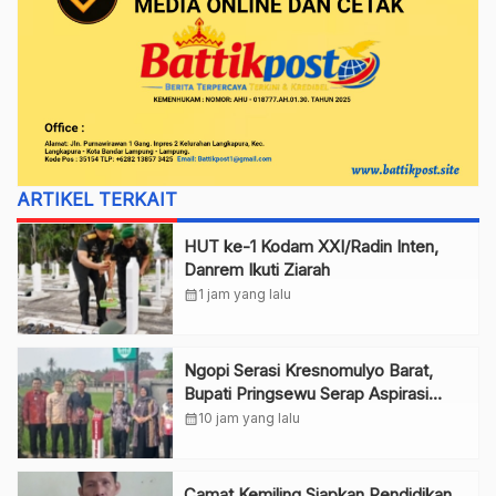
ARTIKEL TERKAIT
HUT ke-1 Kodam XXI/Radin Inten,
Danrem Ikuti Ziarah
calendar_month
1 jam yang lalu
Ngopi Serasi Kresnomulyo Barat,
Bupati Pringsewu Serap Aspirasi
Warga
calendar_month
10 jam yang lalu
Camat Kemiling Siapkan Pendidikan