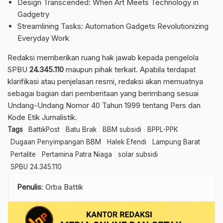
Design Transcended: When Art Meets Technology in
Gadgetry
Streamlining Tasks: Automation Gadgets Revolutionizing
Everyday Work
Redaksi memberikan ruang hak jawab kepada pengelola
SPBU
24.345.110
maupun pihak terkait. Apabila terdapat
klarifikasi atau penjelasan resmi, redaksi akan memuatnya
sebagai bagian dari pemberitaan yang berimbang sesuai
Undang-Undang Nomor 40 Tahun 1999 tentang Pers dan
Kode Etik Jurnalistik.
Tags
BattikPost
Batu Brak
BBM subsidi
BPPL-PPK
Dugaan Penyimpangan BBM
Halek Efendi
Lampung Barat
Pertalite
Pertamina Patra Niaga
solar subsidi
SPBU 24.345.110
Penulis
: Orba Battik