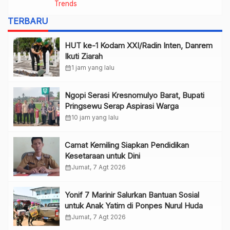
Trends
TERBARU
HUT ke-1 Kodam XXI/Radin Inten, Danrem
Ikuti Ziarah
calendar_month
1 jam yang lalu
Ngopi Serasi Kresnomulyo Barat, Bupati
Pringsewu Serap Aspirasi Warga
calendar_month
10 jam yang lalu
Camat Kemiling Siapkan Pendidikan
Kesetaraan untuk Dini
calendar_month
Jumat, 7 Agt 2026
Yonif 7 Marinir Salurkan Bantuan Sosial
untuk Anak Yatim di Ponpes Nurul Huda
calendar_month
Jumat, 7 Agt 2026