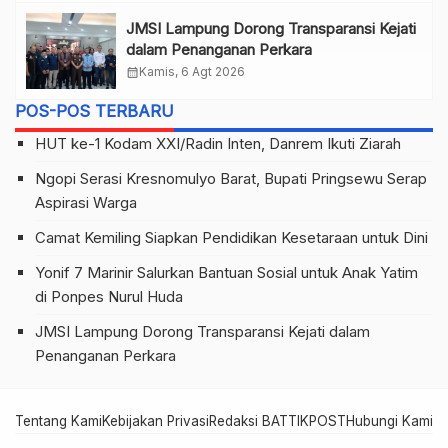
JMSI Lampung Dorong Transparansi Kejati
dalam Penanganan Perkara
calendar_month
Kamis, 6 Agt 2026
POS-POS TERBARU
HUT ke-1 Kodam XXI/Radin Inten, Danrem Ikuti Ziarah
Ngopi Serasi Kresnomulyo Barat, Bupati Pringsewu Serap
Aspirasi Warga
Camat Kemiling Siapkan Pendidikan Kesetaraan untuk Dini
Yonif 7 Marinir Salurkan Bantuan Sosial untuk Anak Yatim
di Ponpes Nurul Huda
JMSI Lampung Dorong Transparansi Kejati dalam
Penanganan Perkara
Tentang Kami
Kebijakan Privasi
Redaksi BATTIKPOST
Hubungi Kami
Te