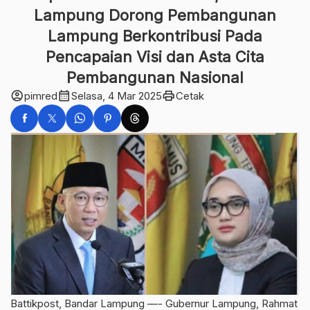
Lampung Dorong Pembangunan
Lampung Berkontribusi Pada
Pencapaian Visi dan Asta Cita
Pembangunan Nasional
account_circle
calendar_month
print
pimred
Selasa, 4 Mar 2025
Cetak
Battikpost, Bandar Lampung —- Gubernur Lampung, Rahmat