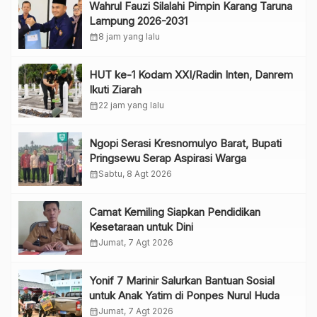
Wahrul Fauzi Silalahi Pimpin Karang Taruna
Lampung 2026-2031
calendar_month
8 jam yang lalu
HUT ke-1 Kodam XXI/Radin Inten, Danrem
Ikuti Ziarah
calendar_month
22 jam yang lalu
Ngopi Serasi Kresnomulyo Barat, Bupati
Pringsewu Serap Aspirasi Warga
calendar_month
Sabtu, 8 Agt 2026
Camat Kemiling Siapkan Pendidikan
Kesetaraan untuk Dini
calendar_month
Jumat, 7 Agt 2026
Yonif 7 Marinir Salurkan Bantuan Sosial
untuk Anak Yatim di Ponpes Nurul Huda
calendar_month
Jumat, 7 Agt 2026