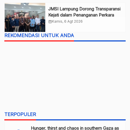
JMSI Lampung Dorong Transparansi
Kejati dalam Penanganan Perkara
calendar_month
Kamis, 6 Agt 2026
REKOMENDASI UNTUK ANDA
TERPOPULER
Hunger, thirst and chaos in southern Gaza as