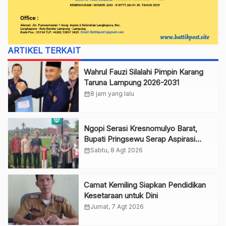
ARTIKEL TERKAIT
Wahrul Fauzi Silalahi Pimpin Karang
Taruna Lampung 2026-2031
calendar_month
8 jam yang lalu
Ngopi Serasi Kresnomulyo Barat,
Bupati Pringsewu Serap Aspirasi
Warga
calendar_month
Sabtu, 8 Agt 2026
Camat Kemiling Siapkan Pendidikan
Kesetaraan untuk Dini
calendar_month
Jumat, 7 Agt 2026