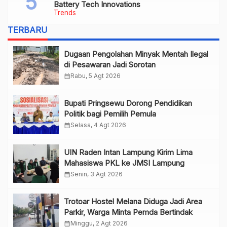
Battery Tech Innovations
Trends
TERBARU
Dugaan Pengolahan Minyak Mentah Ilegal
di Pesawaran Jadi Sorotan
calendar_month
Rabu, 5 Agt 2026
Bupati Pringsewu Dorong Pendidikan
Politik bagi Pemilih Pemula
calendar_month
Selasa, 4 Agt 2026
UIN Raden Intan Lampung Kirim Lima
Mahasiswa PKL ke JMSI Lampung
calendar_month
Senin, 3 Agt 2026
Trotoar Hostel Melana Diduga Jadi Area
Parkir, Warga Minta Pemda Bertindak
calendar_month
Minggu, 2 Agt 2026