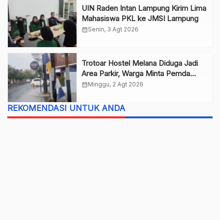
UIN Raden Intan Lampung Kirim Lima
Mahasiswa PKL ke JMSI Lampung
calendar_month
Senin, 3 Agt 2026
Trotoar Hostel Melana Diduga Jadi
Area Parkir, Warga Minta Pemda
Bertindak
calendar_month
Minggu, 2 Agt 2026
REKOMENDASI UNTUK ANDA