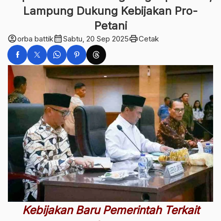
Lampung Dukung Kebijakan Pro-
Petani
account_circle
calendar_month
print
orba battik
Sabtu, 20 Sep 2025
Cetak
Kebijakan Baru Pemerintah Terkait