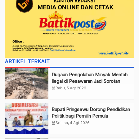
ARTIKEL TERKAIT
Dugaan Pengolahan Minyak Mentah
Ilegal di Pesawaran Jadi Sorotan
calendar_month
Rabu, 5 Agt 2026
Bupati Pringsewu Dorong Pendidikan
Politik bagi Pemilih Pemula
calendar_month
Selasa, 4 Agt 2026