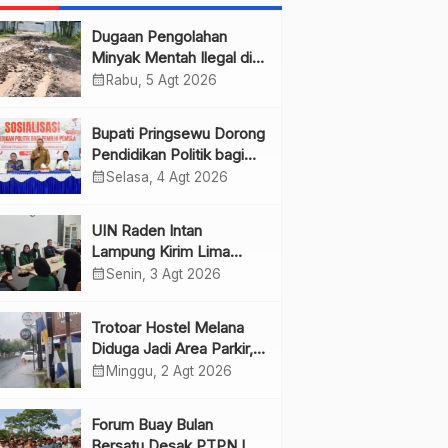
Dugaan Pengolahan
Minyak Mentah Ilegal di
Pesawaran Jadi Sorotan
calendar_month
Rabu, 5 Agt 2026
Bupati Pringsewu Dorong
Pendidikan Politik bagi
Pemilih Pemula
calendar_month
Selasa, 4 Agt 2026
UIN Raden Intan
Lampung Kirim Lima
Mahasiswa PKL ke JMSI
calendar_month
Senin, 3 Agt 2026
Lampung
Trotoar Hostel Melana
Diduga Jadi Area Parkir,
Warga Minta Pemda
calendar_month
Minggu, 2 Agt 2026
Bertindak
Forum Buay Bulan
Bersatu Desak PTPN I