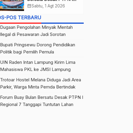
Regional 7 Tanggapi
calendar_month
Sabtu, 1 Agt 2026
Tuntutan Lahan
OS-POS TERBARU
Dugaan Pengolahan Minyak Mentah
Ilegal di Pesawaran Jadi Sorotan
Bupati Pringsewu Dorong Pendidikan
Politik bagi Pemilih Pemula
UIN Raden Intan Lampung Kirim Lima
Mahasiswa PKL ke JMSI Lampung
Trotoar Hostel Melana Diduga Jadi Area
Parkir, Warga Minta Pemda Bertindak
Forum Buay Bulan Bersatu Desak PTPN I
Regional 7 Tanggapi Tuntutan Lahan