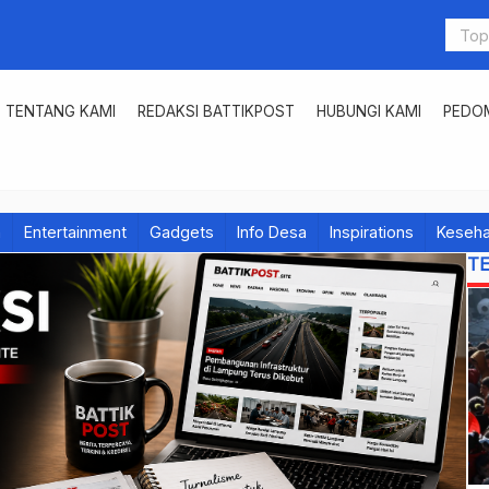
TENTANG KAMI
REDAKSI BATTIKPOST
HUBUNGI KAMI
PEDOM
h
Entertainment
Gadgets
Info Desa
Inspirations
Keseha
T