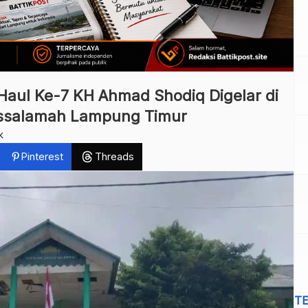
aul Ke-7 KH Ahmad Shodiq Digelar di
ssalamah Lampung Timur
k
Pinterest
Threads
T