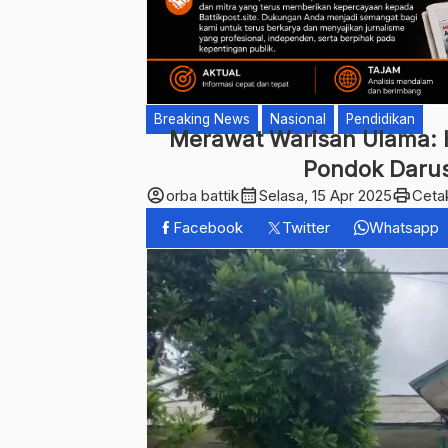
Breaking News
Nasional
Pendidikan
Merawat Warisan Ulama: H
Pondok Daru
account_circle
calendar_month
print
orba battik
Selasa, 15 Apr 2025
Ceta
Facebook
Twitter
Whatsapp