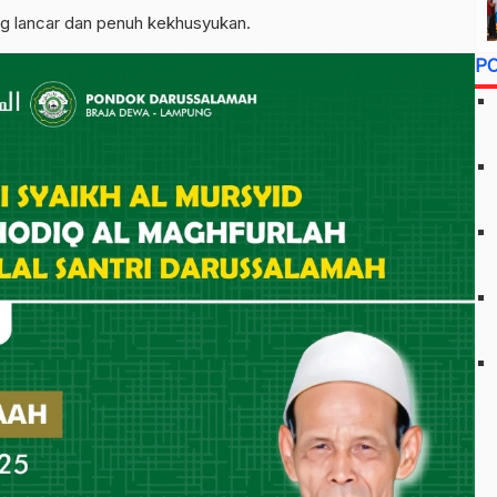
ung lancar dan penuh kekhusyukan.
P