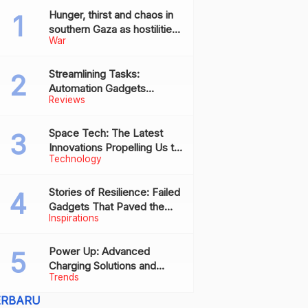
Hunger, thirst and chaos in
southern Gaza as hostilities
War
drive humanitarian aid to the
brink of collapse
Streamlining Tasks:
Automation Gadgets
Reviews
Revolutionizing Everyday
Work
Space Tech: The Latest
Innovations Propelling Us to
Technology
New Frontiers
Stories of Resilience: Failed
Gadgets That Paved the
Inspirations
Way for Future Successes
Power Up: Advanced
Charging Solutions and
Trends
Battery Tech Innovations
ERBARU