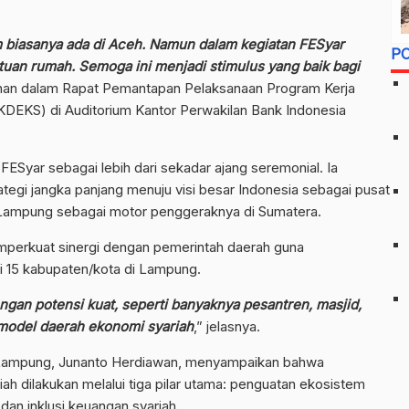
m biasanya ada di Aceh. Namun dalam kegiatan FESyar
P
tuan rumah. Semoga ini menjadi stimulus yang baik bagi
Jihan dalam Rapat Pemantapan Pelaksanaan Program Kerja
DEKS) di Auditorium Kantor Perwakilan Bank Indonesia
Syar sebagai lebih dari sekadar ajang seremonial. Ia
rategi jangka panjang menuju visi besar Indonesia sebagai pusat
 Lampung sebagai motor penggeraknya di Sumatera.
erkuat sinergi dengan pemerintah daerah guna
 15 kabupaten/kota di Lampung.
engan potensi kuat, seperti banyaknya pesantren, masjid,
 model daerah ekonomi syariah
,” jelasnya.
i Lampung, Junanto Herdiawan, menyampaikan bahwa
 dilakukan melalui tiga pilar utama: penguatan ekosistem
i dan inklusi keuangan syariah.