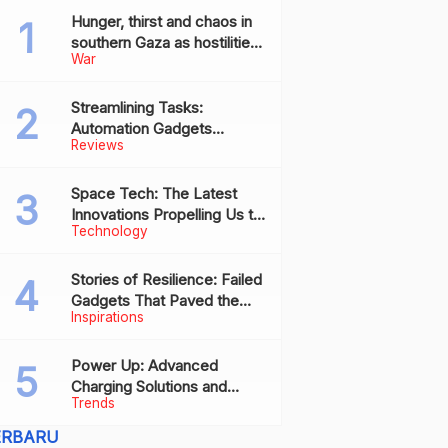
Hunger, thirst and chaos in
southern Gaza as hostilities
War
drive humanitarian aid to the
brink of collapse
Streamlining Tasks:
Automation Gadgets
Reviews
Revolutionizing Everyday
Work
Space Tech: The Latest
Innovations Propelling Us to
Technology
New Frontiers
Stories of Resilience: Failed
Gadgets That Paved the
Inspirations
Way for Future Successes
Power Up: Advanced
Charging Solutions and
Trends
Battery Tech Innovations
ERBARU