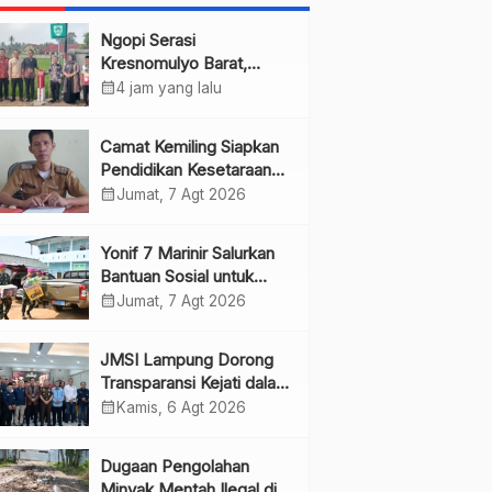
Ngopi Serasi
Kresnomulyo Barat,
Bupati Pringsewu Serap
calendar_month
4 jam yang lalu
Aspirasi Warga
Camat Kemiling Siapkan
Pendidikan Kesetaraan
untuk Dini
calendar_month
Jumat, 7 Agt 2026
Yonif 7 Marinir Salurkan
Bantuan Sosial untuk
Anak Yatim di Ponpes
calendar_month
Jumat, 7 Agt 2026
Nurul Huda
JMSI Lampung Dorong
Transparansi Kejati dalam
Penanganan Perkara
calendar_month
Kamis, 6 Agt 2026
Dugaan Pengolahan
Minyak Mentah Ilegal di