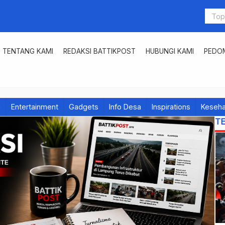
TENTANG KAMI
REDAKSI BATTIKPOST
HUBUNGI KAMI
PEDOM
h
Entertainment
Gadgets
Info Desa
Inspirations
Keseha
T