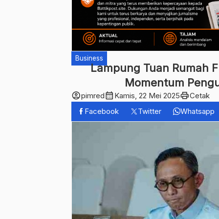
Business
Lampung Tuan Rumah FE
Momentum Pengua
account_circle
calendar_month
print
pimred
Kamis, 22 Mei 2025
Cetak
Facebook
Twitter
Whatsapp