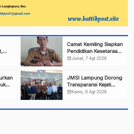
Camat Kemiling Siapkan
t,
Pendidikan Kesetaraan
untuk Dini
calendar_month
Jumat, 7 Agt 2026
rga
lurkan
JMSI Lampung Dorong
tuk
Transparansi Kejati
pes
dalam Penanganan
calendar_month
Kamis, 6 Agt 2026
Perkara