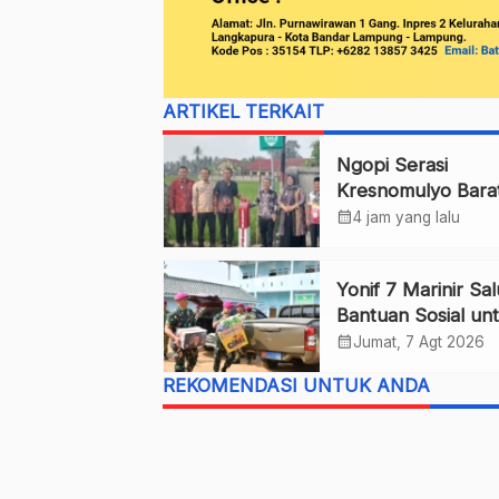
ARTIKEL TERKAIT
Ngopi Serasi
Kresnomulyo Bara
Bupati Pringsewu
calendar_month
4 jam yang lalu
Serap Aspirasi Wa
Yonif 7 Marinir Sa
Bantuan Sosial un
Anak Yatim di Pon
calendar_month
Jumat, 7 Agt 2026
Nurul Huda
REKOMENDASI UNTUK ANDA