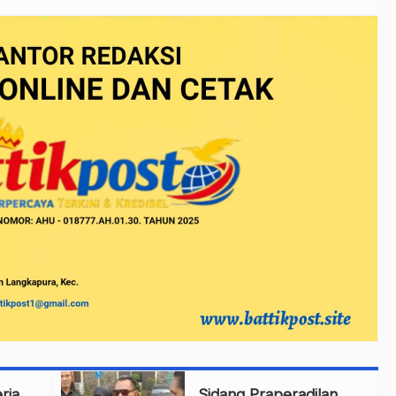
rja
Sidang Praperadilan