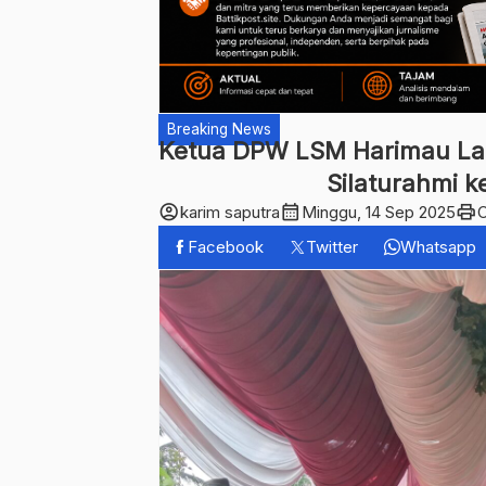
Breaking News
Ketua DPW LSM Harimau Lam
Silaturahmi k
account_circle
calendar_month
print
karim saputra
Minggu, 14 Sep 2025
Facebook
Twitter
Whatsapp