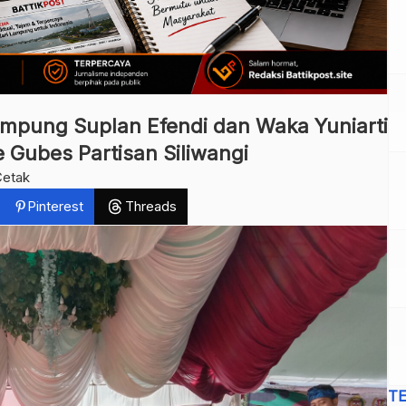
pung Suplan Efendi dan Waka Yuniarti
e Gubes Partisan Siliwangi
Cetak
Pinterest
Threads
T