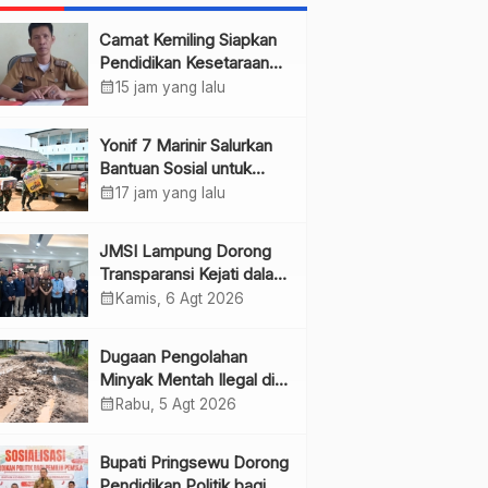
Camat Kemiling Siapkan
Pendidikan Kesetaraan
untuk Dini
calendar_month
15 jam yang lalu
Yonif 7 Marinir Salurkan
Bantuan Sosial untuk
Anak Yatim di Ponpes
calendar_month
17 jam yang lalu
Nurul Huda
JMSI Lampung Dorong
Transparansi Kejati dalam
Penanganan Perkara
calendar_month
Kamis, 6 Agt 2026
Dugaan Pengolahan
Minyak Mentah Ilegal di
Pesawaran Jadi Sorotan
calendar_month
Rabu, 5 Agt 2026
Bupati Pringsewu Dorong
Pendidikan Politik bagi