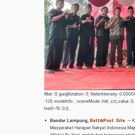
filter: 0; jpegRotation: 0; fileterIntensity: 0.00
-1.0); modeInfo: ; sceneMode: Hdr; cct_value: 0; 
hist0~15: 0.0;
Bandar Lampung,
BattikPost
.
Site
— K
Masyarakat Harapan Rakyat Indonesia Maj
(Waka) Bu Yuni, melakukan kunjungan sila