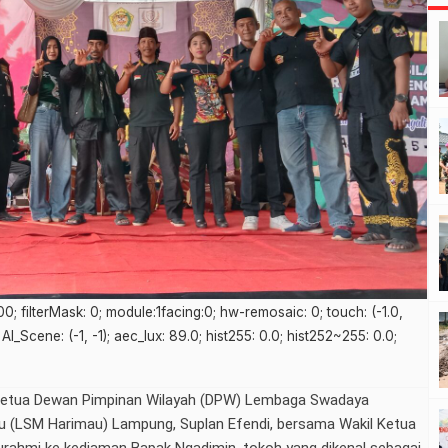
0000; filterMask: 0; module:1facing:0; hw-remosaic: 0; touch: (-1.0,
AI_Scene: (-1, -1); aec_lux: 89.0; hist255: 0.0; hist252~255: 0.0;
etua Dewan Pimpinan Wilayah (DPW) Lembaga Swadaya
u (LSM Harimau) Lampung, Suplan Efendi, bersama Wakil Ketua
turahmi ke kediaman Bapak Ngadimin, tokoh yang dikenal sebagai