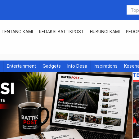
TENTANG KAMI
REDAKSI BATTIKPOST
HUBUNGI KAMI
PEDOM
h
Entertainment
Gadgets
Info Desa
Inspirations
Keseha
T