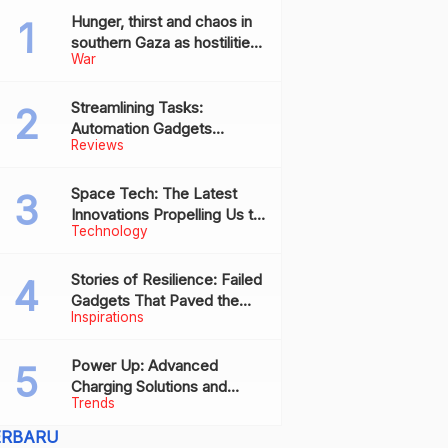
Hunger, thirst and chaos in
southern Gaza as hostilities
War
drive humanitarian aid to the
brink of collapse
Streamlining Tasks:
Automation Gadgets
Reviews
Revolutionizing Everyday
Work
Space Tech: The Latest
Innovations Propelling Us to
Technology
New Frontiers
Stories of Resilience: Failed
Gadgets That Paved the
Inspirations
Way for Future Successes
Power Up: Advanced
Charging Solutions and
Trends
Battery Tech Innovations
ERBARU