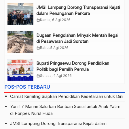
JMSI Lampung Dorong Transparansi Kejati
dalam Penanganan Perkara
calendar_month
Kamis, 6 Agt 2026
Dugaan Pengolahan Minyak Mentah Ilegal
di Pesawaran Jadi Sorotan
calendar_month
Rabu, 5 Agt 2026
Bupati Pringsewu Dorong Pendidikan
Politik bagi Pemilih Pemula
calendar_month
Selasa, 4 Agt 2026
POS-POS TERBARU
Camat Kemiling Siapkan Pendidikan Kesetaraan untuk Dini
Yonif 7 Marinir Salurkan Bantuan Sosial untuk Anak Yatim
di Ponpes Nurul Huda
JMSI Lampung Dorong Transparansi Kejati dalam