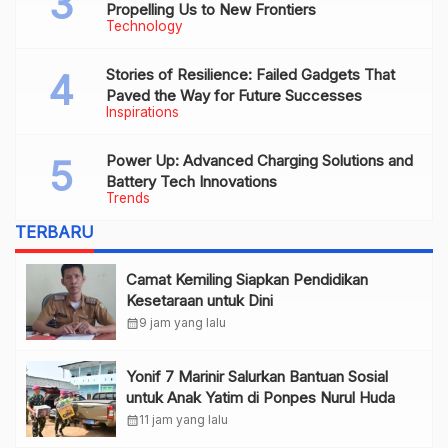
Propelling Us to New Frontiers
Technology
Stories of Resilience: Failed Gadgets That
Paved the Way for Future Successes
Inspirations
Power Up: Advanced Charging Solutions and
Battery Tech Innovations
Trends
TERBARU
Camat Kemiling Siapkan Pendidikan
Kesetaraan untuk Dini
calendar_month
9 jam yang lalu
Yonif 7 Marinir Salurkan Bantuan Sosial
untuk Anak Yatim di Ponpes Nurul Huda
calendar_month
11 jam yang lalu