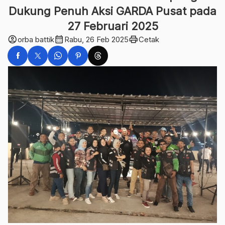
Dukung Penuh Aksi GARDA Pusat pada
27 Februari 2025
account_circle
calendar_month
print
orba battik
Rabu, 26 Feb 2025
Cetak