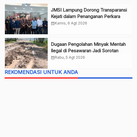
JMSI Lampung Dorong Transparansi
Kejati dalam Penanganan Perkara
calendar_month
Kamis, 6 Agt 2026
Dugaan Pengolahan Minyak Mentah
Ilegal di Pesawaran Jadi Sorotan
calendar_month
Rabu, 5 Agt 2026
REKOMENDASI UNTUK ANDA