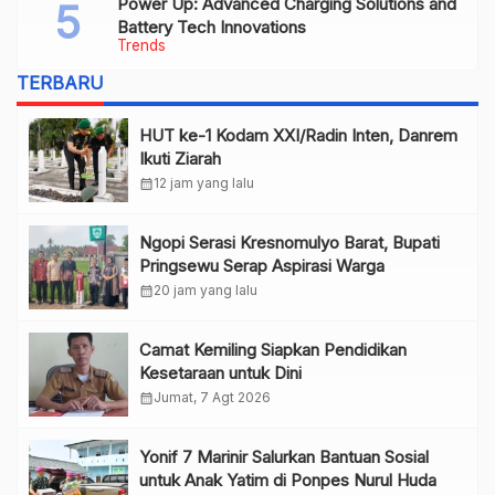
Power Up: Advanced Charging Solutions and
Battery Tech Innovations
Trends
TERBARU
HUT ke-1 Kodam XXI/Radin Inten, Danrem
Ikuti Ziarah
calendar_month
12 jam yang lalu
Ngopi Serasi Kresnomulyo Barat, Bupati
Pringsewu Serap Aspirasi Warga
calendar_month
20 jam yang lalu
Camat Kemiling Siapkan Pendidikan
Kesetaraan untuk Dini
calendar_month
Jumat, 7 Agt 2026
Yonif 7 Marinir Salurkan Bantuan Sosial
untuk Anak Yatim di Ponpes Nurul Huda