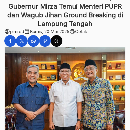
Gubernur Mirza Temui Menteri PUPR
dan Wagub Jihan Ground Breaking di
Lampung Tengah
account_circle
calendar_month
print
pimred
Kamis, 20 Mar 2025
Cetak