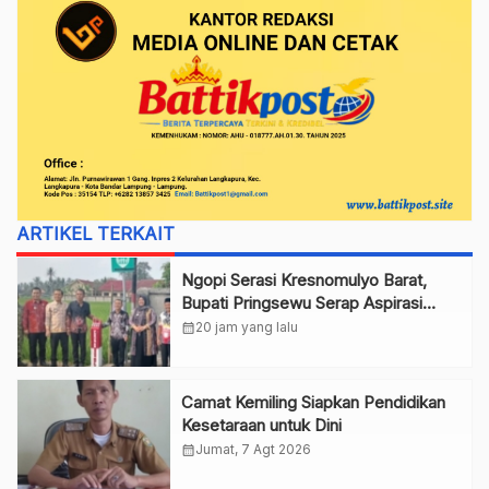
ARTIKEL TERKAIT
Ngopi Serasi Kresnomulyo Barat,
Bupati Pringsewu Serap Aspirasi
Warga
calendar_month
20 jam yang lalu
Camat Kemiling Siapkan Pendidikan
Kesetaraan untuk Dini
calendar_month
Jumat, 7 Agt 2026