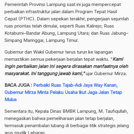
Pemerintah Provinsi Lampung saat ini juga mempercepat
perbaikan infrastruktur jalan dalam Program Tepat Hasil
Cepat (PTHC). Dalam sepekan terakhir, pengerjaan sejumlah
ruas prioritas telah dimulai, seperti Ruas Kalirejo; Ruas
Kotabumi–Bandar Abung, Lampung Utara; dan Ruas Jabung–
Simpang Maringgai, Lampung Timur.
Gubernur dan Wakil Gubernur terus turun ke lapangan
memastikan semua pekerjaan berjalan tepat waktu. “
Kami
ingin perbaikan jalan ini segera dirasakan manfaatnya oleh
masyarakat. Ini tanggung jawab kami,”
ujar Gubernur Mirza.
BACA JUGA :
Perbaiki Ruas Tajab-Adi Jaya Way Kanan,
Gubernur Mirza Minta Pelaku Usaha Ikut Jaga Jalan Tetap
Mulus
Sementara itu, Kepala Dinas BMBK Lampung, M. Taufiqullah,
menegaskan bahwa pemeliharaan jalan tetap berjalan,
termasuk penambalan lubang di berbagai titik strategis jelang
arus mudik Lebaran.