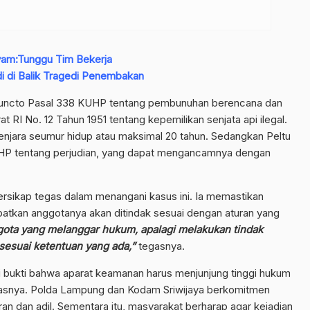
 Ayam:Tunggu Tim Bekerja
i di Balik Tragedi Penembakan
 juncto Pasal 338 KUHP tentang pembunuhan berencana dan
t RI No. 12 Tahun 1951 tentang kepemilikan senjata api ilegal.
njara seumur hidup atau maksimal 20 tahun. Sedangkan Peltu
UHP tentang perjudian, yang dapat mengancamnya dengan
sikap tegas dalam menangani kasus ini. Ia memastikan
atkan anggotanya akan ditindak sesuai dengan aturan yang
gota yang melanggar hukum, apalagi melakukan tindak
sesuai ketentuan yang ada,”
tegasnya.
di bukti bahwa aparat keamanan harus menjunjung tinggi hukum
gasnya. Polda Lampung dan Kodam Sriwijaya berkomitmen
an dan adil. Sementara itu, masyarakat berharap agar kejadian