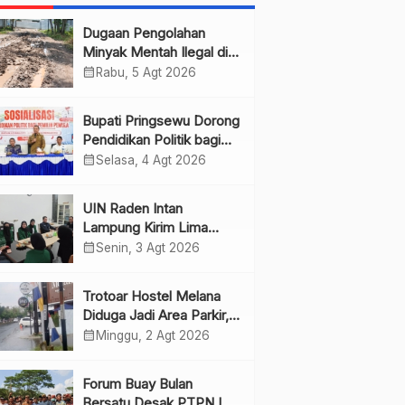
Dugaan Pengolahan
Minyak Mentah Ilegal di
Pesawaran Jadi Sorotan
calendar_month
Rabu, 5 Agt 2026
Bupati Pringsewu Dorong
Pendidikan Politik bagi
Pemilih Pemula
calendar_month
Selasa, 4 Agt 2026
UIN Raden Intan
Lampung Kirim Lima
Mahasiswa PKL ke JMSI
calendar_month
Senin, 3 Agt 2026
Lampung
Trotoar Hostel Melana
Diduga Jadi Area Parkir,
Warga Minta Pemda
calendar_month
Minggu, 2 Agt 2026
Bertindak
Forum Buay Bulan
Bersatu Desak PTPN I