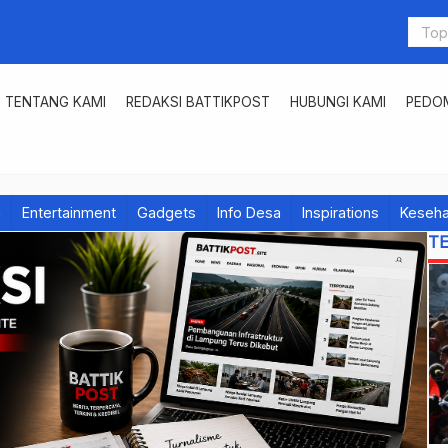
TENTANG KAMI
REDAKSI BATTIKPOST
HUBUNGI KAMI
PEDOM
h
Entertainment
Gadgets
Info Desa
Inspirations
Keseha
T