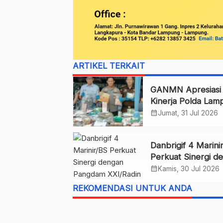
ARTIKEL TERKAIT
GANMN Apresiasi
Kinerja Polda Lam
Berantas Narkoba
calendar_month
Jumat, 31 Jul 2026
Danbrigif 4 Marini
Perkuat Sinergi d
Pangdam XXI/Radi
calendar_month
Kamis, 30 Jul 2026
Inten
REKOMENDASI UNTUK ANDA