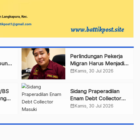
Perlindungan Pekerja
pung
Migran Harus Menjadi
Prioritas Negara
calendar_month
Kamis, 30 Jul 2026
r/BS
Sidang Praperadilan
engan
Enam Debt Collector
n
Masuki Pemeriksaan
calendar_month
Kamis, 30 Jul 2026
Saksi