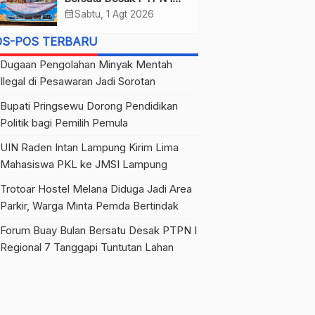
Regional 7 Tanggapi
calendar_month
Sabtu, 1 Agt 2026
Tuntutan Lahan
OS-POS TERBARU
Dugaan Pengolahan Minyak Mentah
Ilegal di Pesawaran Jadi Sorotan
Bupati Pringsewu Dorong Pendidikan
Politik bagi Pemilih Pemula
UIN Raden Intan Lampung Kirim Lima
Mahasiswa PKL ke JMSI Lampung
Trotoar Hostel Melana Diduga Jadi Area
Parkir, Warga Minta Pemda Bertindak
Forum Buay Bulan Bersatu Desak PTPN I
Regional 7 Tanggapi Tuntutan Lahan