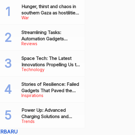
Hunger, thirst and chaos in
southern Gaza as hostilities
War
drive humanitarian aid to the
brink of collapse
Streamlining Tasks:
Automation Gadgets
Reviews
Revolutionizing Everyday
Work
Space Tech: The Latest
Innovations Propelling Us to
Technology
New Frontiers
Stories of Resilience: Failed
Gadgets That Paved the
Inspirations
Way for Future Successes
Power Up: Advanced
Charging Solutions and
Trends
Battery Tech Innovations
ERBARU