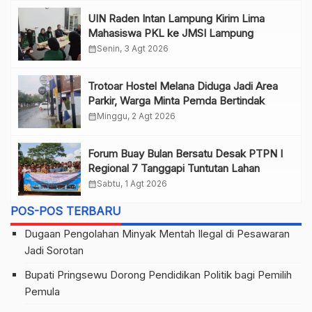
UIN Raden Intan Lampung Kirim Lima
Mahasiswa PKL ke JMSI Lampung
calendar_month
Senin, 3 Agt 2026
Trotoar Hostel Melana Diduga Jadi Area
Parkir, Warga Minta Pemda Bertindak
calendar_month
Minggu, 2 Agt 2026
Forum Buay Bulan Bersatu Desak PTPN I
Regional 7 Tanggapi Tuntutan Lahan
calendar_month
Sabtu, 1 Agt 2026
POS-POS TERBARU
Dugaan Pengolahan Minyak Mentah Ilegal di Pesawaran
Jadi Sorotan
Bupati Pringsewu Dorong Pendidikan Politik bagi Pemilih
Pemula