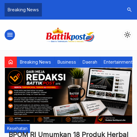
search
Breaking News
menu
light_mode
home
Breaking News
Business
Daerah
Entertainment
Kesehatan
BPOM RI Umumkan 18 Produk Herbal