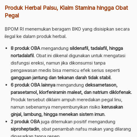
Produk Herbal Palsu, Klaim Stamina hingga Obat
Pegal
BPOM RI menemukan beragam BKO yang disisipkan secara
ilegal ke dalam produk herbal.
8 produk OBA
mengandung
sildenafil, tadalafil, hingga
nortadalafil
. Obat ini dikenal digunakan untuk mengatasi
disfungsi ereksi, namun jika dikonsumsi tanpa
pengawasan medis bisa memicu efek serius seperti
gangguan jantung dan tekanan darah tidak stabil
.
6 produk OBA lainnya
mengandung
deksametason,
parasetamol, klorfeniramin maleat, dan natrium diklofenak
.
Produk tersebut diklaim ampuh meredakan pegal linu,
namun sebenarnya menyembunyikan risiko
kerusakan
ginjal, lambung, hingga menekan sistem imun
.
2 produk OBA
juga ditemukan positif mengandung
siproheptadin
, obat penambah nafsu makan yang dilarang
dipasarkan tanpa resep.