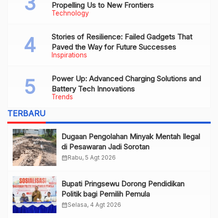
Propelling Us to New Frontiers
Technology
Stories of Resilience: Failed Gadgets That
Paved the Way for Future Successes
Inspirations
Power Up: Advanced Charging Solutions and
Battery Tech Innovations
Trends
TERBARU
Dugaan Pengolahan Minyak Mentah Ilegal
di Pesawaran Jadi Sorotan
calendar_month
Rabu, 5 Agt 2026
Bupati Pringsewu Dorong Pendidikan
Politik bagi Pemilih Pemula
calendar_month
Selasa, 4 Agt 2026