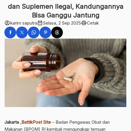
dan Suplemen Ilegal, Kandungannya
Bisa Ganggu Jantung
account_circle
calendar_month
print
karim saputra
Selasa, 2 Sep 2025
Cetak
Jakarta
,BattikPost Site
– Badan Pengawas Obat dan
Makanan (BPOM) RI kembali mengungkap temuan