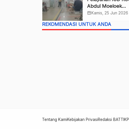
Abdul Moeloek
Dikeluhkan Lamba
calendar_month
Kamis, 25 Jun 2026
REKOMENDASI UNTUK ANDA
Tentang Kami
Kebijakan Privasi
Redaksi BATTIK