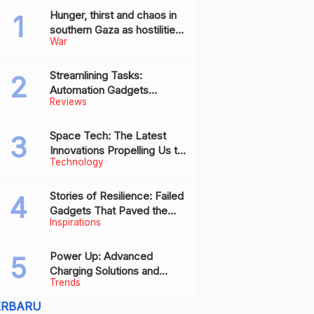
Hunger, thirst and chaos in
southern Gaza as hostilities
War
drive humanitarian aid to the
brink of collapse
Streamlining Tasks:
Automation Gadgets
Reviews
Revolutionizing Everyday
Work
Space Tech: The Latest
Innovations Propelling Us to
Technology
New Frontiers
Stories of Resilience: Failed
Gadgets That Paved the
Inspirations
Way for Future Successes
Power Up: Advanced
Charging Solutions and
Trends
Battery Tech Innovations
ERBARU