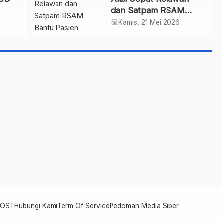
dan Satpam RSAM
t
Bantu Pasien
calendar_month
Kamis, 21 Mei 2026
POST
Hubungi Kami
Term Of Service
Pedoman Media Siber