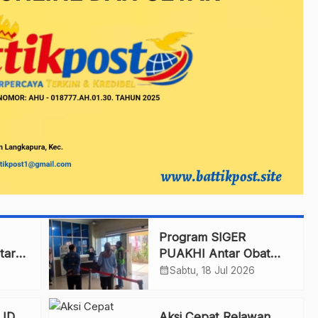
Program SIGER
taran
PUAKHI Antar Obat
ndar
Pasien Bersama URC
calendar_month
Sabtu, 18 Jul 2026
LEGEND
SUD
Aksi Cepat Relawan