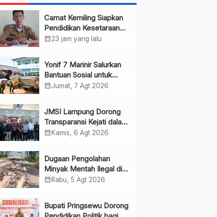
Camat Kemiling Siapkan
Pendidikan Kesetaraan
untuk Dini
calendar_month
23 jam yang lalu
Yonif 7 Marinir Salurkan
Bantuan Sosial untuk
Anak Yatim di Ponpes
calendar_month
Jumat, 7 Agt 2026
Nurul Huda
JMSI Lampung Dorong
Transparansi Kejati dalam
Penanganan Perkara
calendar_month
Kamis, 6 Agt 2026
Dugaan Pengolahan
Minyak Mentah Ilegal di
Pesawaran Jadi Sorotan
calendar_month
Rabu, 5 Agt 2026
Bupati Pringsewu Dorong
Pendidikan Politik bagi