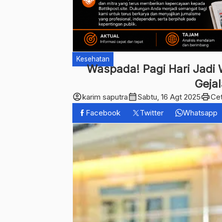
Kesehatan
Waspada! Pagi Hari Jadi
Geja
account_circle
calendar_month
print
karim saputra
Sabtu, 16 Agt 2025
Ce
Facebook
Twitter
Whatsapp