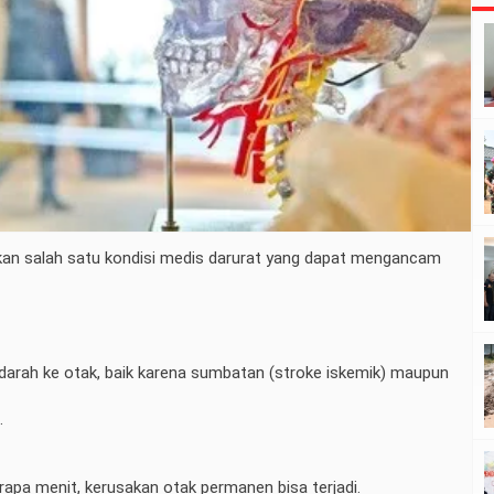
an salah satu kondisi medis darurat yang dapat mengancam
an darah ke otak, baik karena sumbatan (stroke iskemik) maupun
.
rapa menit, kerusakan otak permanen bisa terjadi.