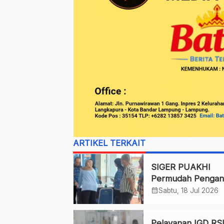
ARTIKEL TERKAIT
SIGER PUAKHI
Permudah Pengan
Obat Pasien di Ba
calendar_month
Sabtu, 18 Jul 2026
Lampung
Pelayanan IGD R