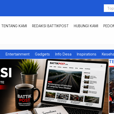
TENTANG KAMI
REDAKSI BATTIKPOST
HUBUNGI KAMI
PEDOM
h
Entertainment
Gadgets
Info Desa
Inspirations
Keseha
T