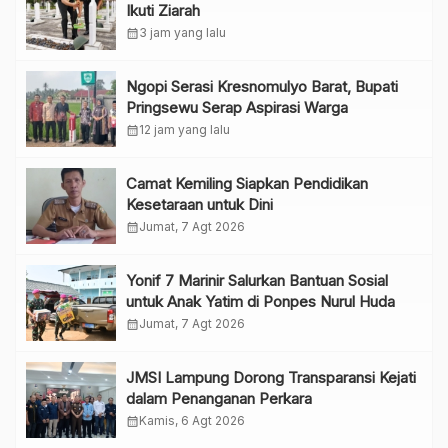
Ikuti Ziarah
calendar_month
3 jam yang lalu
Ngopi Serasi Kresnomulyo Barat, Bupati
Pringsewu Serap Aspirasi Warga
calendar_month
12 jam yang lalu
Camat Kemiling Siapkan Pendidikan
Kesetaraan untuk Dini
calendar_month
Jumat, 7 Agt 2026
Yonif 7 Marinir Salurkan Bantuan Sosial
untuk Anak Yatim di Ponpes Nurul Huda
calendar_month
Jumat, 7 Agt 2026
JMSI Lampung Dorong Transparansi Kejati
dalam Penanganan Perkara
calendar_month
Kamis, 6 Agt 2026