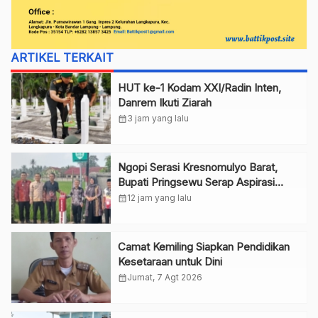
ARTIKEL TERKAIT
HUT ke-1 Kodam XXI/Radin Inten,
Danrem Ikuti Ziarah
calendar_month
3 jam yang lalu
Ngopi Serasi Kresnomulyo Barat,
Bupati Pringsewu Serap Aspirasi
Warga
calendar_month
12 jam yang lalu
Camat Kemiling Siapkan Pendidikan
Kesetaraan untuk Dini
calendar_month
Jumat, 7 Agt 2026