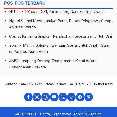
POS-POS TERBARU
HUT ke-1 Kodam XXI/Radin Inten, Danrem Ikuti Ziarah
Ngopi Serasi Kresnomulyo Barat, Bupati Pringsewu Serap
Aspirasi Warga
Camat Kemiling Siapkan Pendidikan Kesetaraan untuk Dini
Yonif 7 Marinir Salurkan Bantuan Sosial untuk Anak Yatim
di Ponpes Nurul Huda
JMSI Lampung Dorong Transparansi Kejati dalam
Penanganan Perkara
Tentang Kami
Kebijakan Privasi
Redaksi BATTIKPOST
Hubungi Kami
Te
BATTIKPOST - Berita, Terpercaya, Terkini & Kredibel