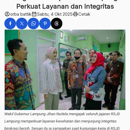
Perkuat Layanan dan Integritas
account_circle
calendar_month
print
orba battik
Sabtu, 4 Okt 2025
Cetak
Wakil Gubernur Lampung Jihan Nurlela mengajak seluruh jajaran RSJD
Lampung memperkuat layanan kesehatan dan menjunjung integritas
birokrasi bersih. Seruan itu ia sampaikan saat kunjungan kerja di RSJD