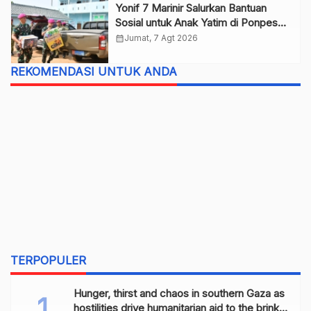
Yonif 7 Marinir Salurkan Bantuan
Sosial untuk Anak Yatim di Ponpes
Nurul Huda
calendar_month
Jumat, 7 Agt 2026
REKOMENDASI UNTUK ANDA
TERPOPULER
Hunger, thirst and chaos in southern Gaza as
hostilities drive humanitarian aid to the brink