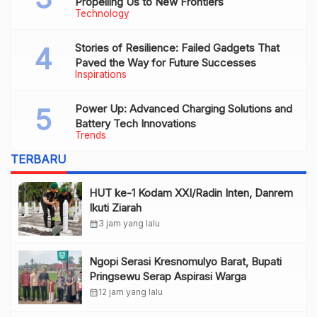
Propelling Us to New Frontiers
Technology
Stories of Resilience: Failed Gadgets That
Paved the Way for Future Successes
Inspirations
Power Up: Advanced Charging Solutions and
Battery Tech Innovations
Trends
TERBARU
HUT ke-1 Kodam XXI/Radin Inten, Danrem
Ikuti Ziarah
calendar_month
3 jam yang lalu
Ngopi Serasi Kresnomulyo Barat, Bupati
Pringsewu Serap Aspirasi Warga
calendar_month
12 jam yang lalu