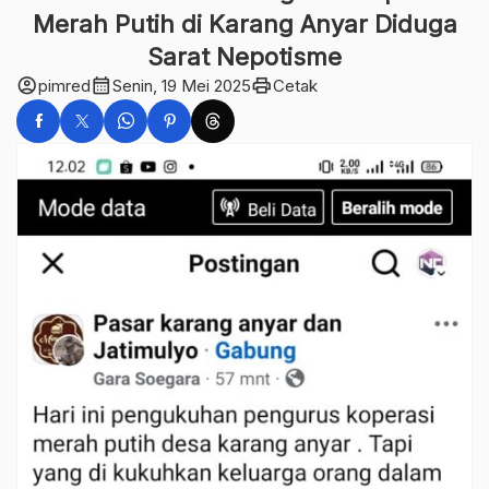
Merah Putih di Karang Anyar Diduga
Sarat Nepotisme
account_circle
calendar_month
print
pimred
Senin, 19 Mei 2025
Cetak