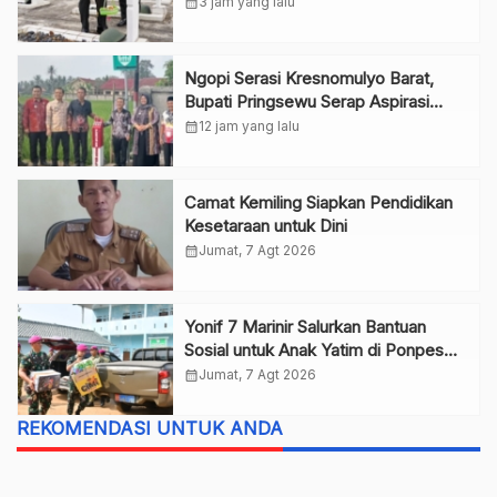
calendar_month
3 jam yang lalu
Ngopi Serasi Kresnomulyo Barat,
Bupati Pringsewu Serap Aspirasi
Warga
calendar_month
12 jam yang lalu
Camat Kemiling Siapkan Pendidikan
Kesetaraan untuk Dini
calendar_month
Jumat, 7 Agt 2026
Yonif 7 Marinir Salurkan Bantuan
Sosial untuk Anak Yatim di Ponpes
Nurul Huda
calendar_month
Jumat, 7 Agt 2026
REKOMENDASI UNTUK ANDA