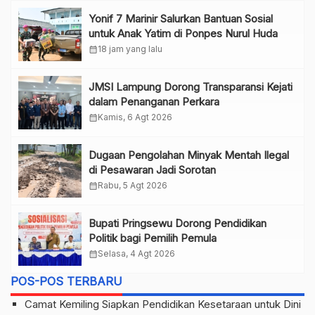
Yonif 7 Marinir Salurkan Bantuan Sosial
untuk Anak Yatim di Ponpes Nurul Huda
calendar_month
18 jam yang lalu
JMSI Lampung Dorong Transparansi Kejati
dalam Penanganan Perkara
calendar_month
Kamis, 6 Agt 2026
Dugaan Pengolahan Minyak Mentah Ilegal
di Pesawaran Jadi Sorotan
calendar_month
Rabu, 5 Agt 2026
Bupati Pringsewu Dorong Pendidikan
Politik bagi Pemilih Pemula
calendar_month
Selasa, 4 Agt 2026
POS-POS TERBARU
Camat Kemiling Siapkan Pendidikan Kesetaraan untuk Dini