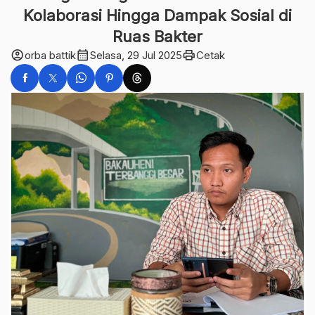
Kolaborasi Hingga Dampak Sosial di
Ruas Bakter
account_circle
calendar_month
print
orba battik
Selasa, 29 Jul 2025
Cetak