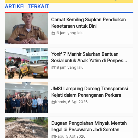
ARTIKEL TERKAIT
Camat Kemiling Siapkan Pendidikan
Kesetaraan untuk Dini
calendar_month
16 jam yang lalu
Yonif 7 Marinir Salurkan Bantuan
Sosial untuk Anak Yatim di Ponpes
Nurul Huda
calendar_month
18 jam yang lalu
JMSI Lampung Dorong Transparansi
Kejati dalam Penanganan Perkara
calendar_month
Kamis, 6 Agt 2026
Dugaan Pengolahan Minyak Mentah
Ilegal di Pesawaran Jadi Sorotan
calendar_month
Rabu, 5 Agt 2026