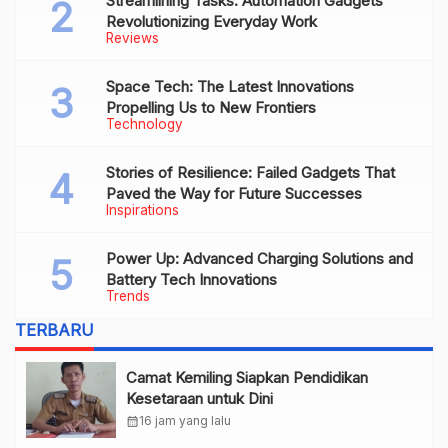
Streamlining Tasks: Automation Gadgets
Revolutionizing Everyday Work
Reviews
Space Tech: The Latest Innovations
Propelling Us to New Frontiers
Technology
Stories of Resilience: Failed Gadgets That
Paved the Way for Future Successes
Inspirations
Power Up: Advanced Charging Solutions and
Battery Tech Innovations
Trends
TERBARU
Camat Kemiling Siapkan Pendidikan
Kesetaraan untuk Dini
calendar_month
16 jam yang lalu