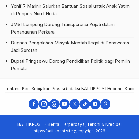
Yonif 7 Marinir Salurkan Bantuan Sosial untuk Anak Yatim
di Ponpes Nurul Huda
JMSI Lampung Dorong Transparansi Kejati dalam
Penanganan Perkara
Dugaan Pengolahan Minyak Mentah Ilegal di Pesawaran
Jadi Sorotan
Bupati Pringsewu Dorong Pendidikan Politik bagi Pemilih
Pemula
Tentang Kami
Kebijakan Privasi
Redaksi BATTIKPOST
Hubungi Kami
Te
BATTIKPOST - Berita, Terpercaya, Terkini & Kredibel
https://battikpost.site @copyright 2026