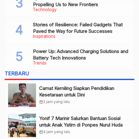
Propelling Us to New Frontiers
Technology
Stories of Resilience: Failed Gadgets That
Paved the Way for Future Successes
Inspirations
Power Up: Advanced Charging Solutions and
Battery Tech Innovations
Trends
TERBARU
Camat Kemiling Siapkan Pendidikan
Kesetaraan untuk Dini
calendar_month
2 jam yang lalu
Yonif 7 Marinir Salurkan Bantuan Sosial
untuk Anak Yatim di Ponpes Nurul Huda
calendar_month
4 jam yang lalu