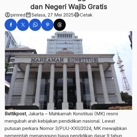
dan Negeri Wajib Gratis
account_circle
calendar_month
print
pimred
Selasa, 27 Mei 2025
Cetak
Battikpost
, Jakarta – Mahkamah Konstitusi (MK) resmi
mengubah arah kebijakan pendidikan nasional. Lewat
putusan perkara Nomor 3/PUU-XXII/2024, MK mewajibkan
pemerintah menanggung biaya pendidikan dasar 9 tahun