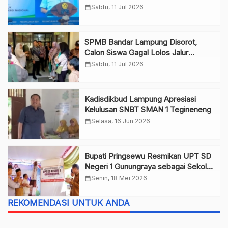
Rp170 Triliun
calendar_month
Sabtu, 11 Jul 2026
SPMB Bandar Lampung Disorot,
Calon Siswa Gagal Lolos Jalur
Domisili
calendar_month
Sabtu, 11 Jul 2026
Kadisdikbud Lampung Apresiasi
Kelulusan SNBT SMAN 1 Tegineneng
calendar_month
Selasa, 16 Jun 2026
Bupati Pringsewu Resmikan UPT SD
Negeri 1 Gunungraya sebagai Sekolah
Definitif
calendar_month
Senin, 18 Mei 2026
REKOMENDASI UNTUK ANDA