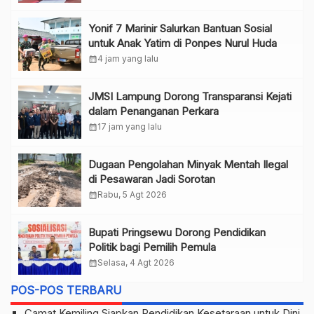
Yonif 7 Marinir Salurkan Bantuan Sosial
untuk Anak Yatim di Ponpes Nurul Huda
calendar_month
4 jam yang lalu
JMSI Lampung Dorong Transparansi Kejati
dalam Penanganan Perkara
calendar_month
17 jam yang lalu
Dugaan Pengolahan Minyak Mentah Ilegal
di Pesawaran Jadi Sorotan
calendar_month
Rabu, 5 Agt 2026
Bupati Pringsewu Dorong Pendidikan
Politik bagi Pemilih Pemula
calendar_month
Selasa, 4 Agt 2026
POS-POS TERBARU
Camat Kemiling Siapkan Pendidikan Kesetaraan untuk Dini