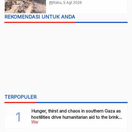
calendar_month
Rabu, 5 Agt 2026
REKOMENDASI UNTUK ANDA
TERPOPULER
Hunger, thirst and chaos in southern Gaza as
hostilities drive humanitarian aid to the brink
War
of collapse