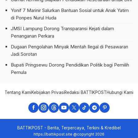
Yonif 7 Marinir Salurkan Bantuan Sosial untuk Anak Yatim
di Ponpes Nurul Huda
JMSI Lampung Dorong Transparansi Kejati dalam
Penanganan Perkara
Dugaan Pengolahan Minyak Mentah Ilegal di Pesawaran
Jadi Sorotan
Bupati Pringsewu Dorong Pendidikan Politik bagi Pemilih
Pemula
Tentang Kami
Kebijakan Privasi
Redaksi BATTIKPOST
Hubungi Kami
Te
BATTIKPOST - Berita, Terpercaya, Terkini & Kredibel
https://battikpost.site @copyright 2026