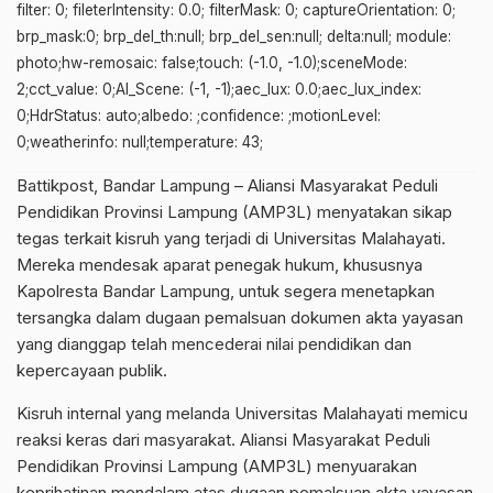
filter: 0; fileterIntensity: 0.0; filterMask: 0; captureOrientation: 0;
brp_mask:0; brp_del_th:null; brp_del_sen:null; delta:null; module:
photo;hw-remosaic: false;touch: (-1.0, -1.0);sceneMode:
2;cct_value: 0;AI_Scene: (-1, -1);aec_lux: 0.0;aec_lux_index:
0;HdrStatus: auto;albedo: ;confidence: ;motionLevel:
0;weatherinfo: null;temperature: 43;
Battikpost, Bandar Lampung – Aliansi Masyarakat Peduli
Pendidikan Provinsi Lampung (AMP3L) menyatakan sikap
tegas terkait kisruh yang terjadi di Universitas Malahayati.
Mereka mendesak aparat penegak hukum, khususnya
Kapolresta Bandar Lampung, untuk segera menetapkan
tersangka dalam dugaan pemalsuan dokumen akta yayasan
yang dianggap telah mencederai nilai pendidikan dan
kepercayaan publik.
Kisruh internal yang melanda Universitas Malahayati memicu
reaksi keras dari masyarakat. Aliansi Masyarakat Peduli
Pendidikan Provinsi Lampung (AMP3L) menyuarakan
keprihatinan mendalam atas dugaan pemalsuan akta yayasan