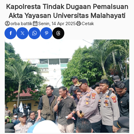
Kapolresta Tindak Dugaan Pemalsuan
Akta Yayasan Universitas Malahayati
account_circle
calendar_month
print
orba battik
Senin, 14 Apr 2025
Cetak