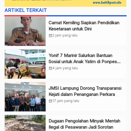
ARTIKEL TERKAIT
Camat Kemiling Siapkan Pendidikan
Kesetaraan untuk Dini
calendar_month
2 jam yang lalu
Yonif 7 Marinir Salurkan Bantuan
Sosial untuk Anak Yatim di Ponpes
Nurul Huda
calendar_month
4 jam yang lalu
JMSI Lampung Dorong Transparansi
Kejati dalam Penanganan Perkara
calendar_month
17 jam yang lalu
Dugaan Pengolahan Minyak Mentah
Ilegal di Pesawaran Jadi Sorotan