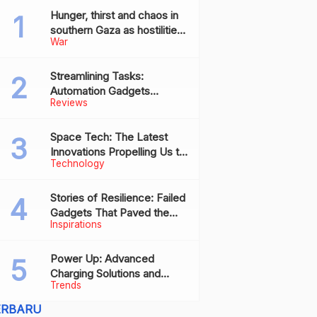
Hunger, thirst and chaos in
southern Gaza as hostilities
War
drive humanitarian aid to the
brink of collapse
Streamlining Tasks:
Automation Gadgets
Reviews
Revolutionizing Everyday
Work
Space Tech: The Latest
Innovations Propelling Us to
Technology
New Frontiers
Stories of Resilience: Failed
Gadgets That Paved the
Inspirations
Way for Future Successes
Power Up: Advanced
Charging Solutions and
Trends
Battery Tech Innovations
ERBARU