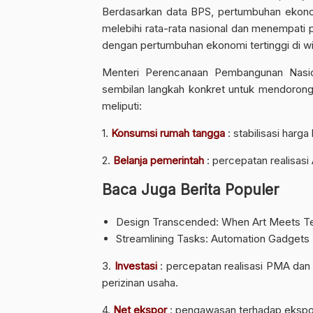
Berdasarkan data BPS, pertumbuhan ekonom
melebihi rata-rata nasional dan menempati p
dengan pertumbuhan ekonomi tertinggi di w
Menteri Perencanaan Pembangunan Nasio
sembilan langkah konkret untuk mendoron
meliputi:
1.
Konsumsi rumah tangga
: stabilisasi har
2.
Belanja pemerintah
: percepatan realisas
Baca Juga Berita Populer
Design Transcended: When Art Meets Te
Streamlining Tasks: Automation Gadgets
3.
Investasi
: percepatan realisasi PMA dan
perizinan usaha.
4.
Net ekspor
: pengawasan terhadap ekspor 