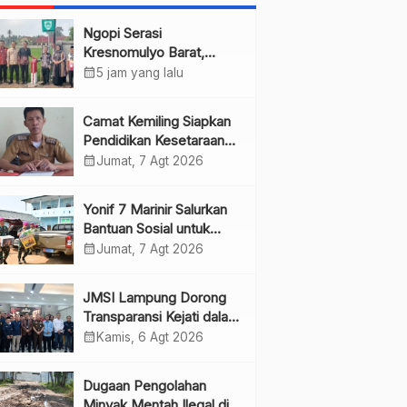
Ngopi Serasi
Kresnomulyo Barat,
Bupati Pringsewu Serap
calendar_month
5 jam yang lalu
Aspirasi Warga
Camat Kemiling Siapkan
Pendidikan Kesetaraan
untuk Dini
calendar_month
Jumat, 7 Agt 2026
Yonif 7 Marinir Salurkan
Bantuan Sosial untuk
Anak Yatim di Ponpes
calendar_month
Jumat, 7 Agt 2026
Nurul Huda
JMSI Lampung Dorong
Transparansi Kejati dalam
Penanganan Perkara
calendar_month
Kamis, 6 Agt 2026
Dugaan Pengolahan
Minyak Mentah Ilegal di