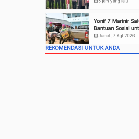
Bupati Pringsewu
calendar_month
5 jam yang lalu
Serap Aspirasi Wa
Yonif 7 Marinir Sa
Bantuan Sosial un
Anak Yatim di Pon
calendar_month
Jumat, 7 Agt 2026
Nurul Huda
REKOMENDASI UNTUK ANDA