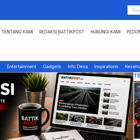
TENTANG KAMI
REDAKSI BATTIKPOST
HUBUNGI KAMI
PEDOM
h
Entertainment
Gadgets
Info Desa
Inspirations
Keseha
T