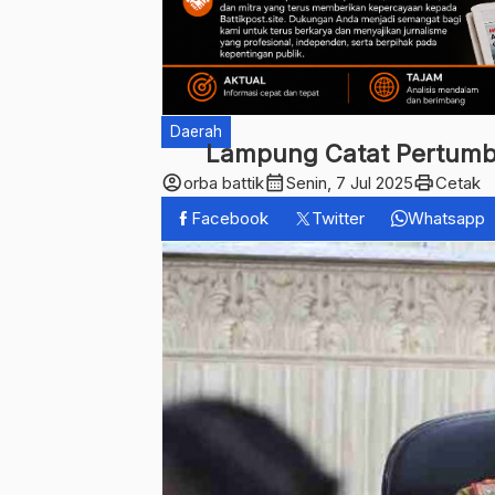
Daerah
Lampung Catat Pertumbu
account_circle
calendar_month
print
orba battik
Senin, 7 Jul 2025
Cetak
Facebook
Twitter
Whatsapp