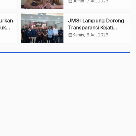
untuk Dini
calendar_month
Jumat, 7 Agt 2026
rga
lurkan
JMSI Lampung Dorong
tuk
Transparansi Kejati
pes
dalam Penanganan
calendar_month
Kamis, 6 Agt 2026
Perkara