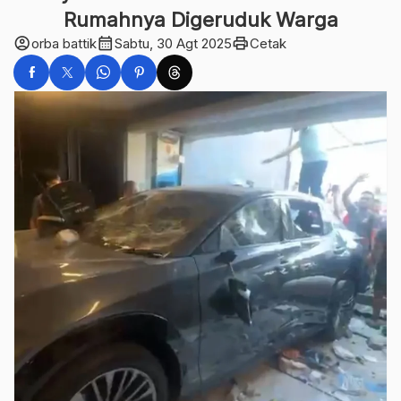
Rumahnya Digeruduk Warga
account_circle
calendar_month
print
orba battik
Sabtu, 30 Agt 2025
Cetak