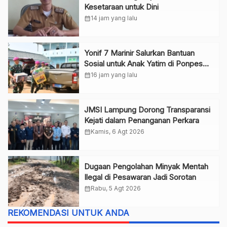
Kesetaraan untuk Dini
calendar_month
14 jam yang lalu
Yonif 7 Marinir Salurkan Bantuan
Sosial untuk Anak Yatim di Ponpes
Nurul Huda
calendar_month
16 jam yang lalu
JMSI Lampung Dorong Transparansi
Kejati dalam Penanganan Perkara
calendar_month
Kamis, 6 Agt 2026
Dugaan Pengolahan Minyak Mentah
Ilegal di Pesawaran Jadi Sorotan
calendar_month
Rabu, 5 Agt 2026
REKOMENDASI UNTUK ANDA