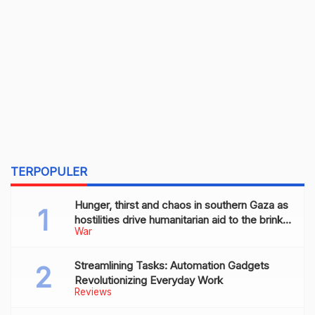
TERPOPULER
Hunger, thirst and chaos in southern Gaza as
hostilities drive humanitarian aid to the brink
War
of collapse
Streamlining Tasks: Automation Gadgets
Revolutionizing Everyday Work
Reviews