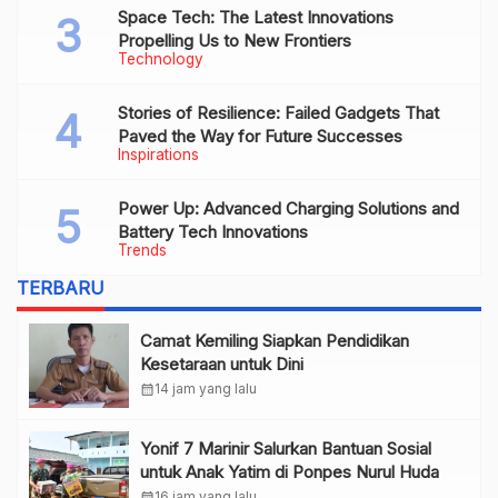
Space Tech: The Latest Innovations
Propelling Us to New Frontiers
Technology
Stories of Resilience: Failed Gadgets That
Paved the Way for Future Successes
Inspirations
Power Up: Advanced Charging Solutions and
Battery Tech Innovations
Trends
TERBARU
Camat Kemiling Siapkan Pendidikan
Kesetaraan untuk Dini
calendar_month
14 jam yang lalu
Yonif 7 Marinir Salurkan Bantuan Sosial
untuk Anak Yatim di Ponpes Nurul Huda
calendar_month
16 jam yang lalu