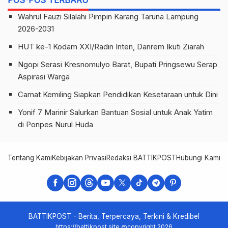
Wahrul Fauzi Silalahi Pimpin Karang Taruna Lampung
2026-2031
HUT ke-1 Kodam XXI/Radin Inten, Danrem Ikuti Ziarah
Ngopi Serasi Kresnomulyo Barat, Bupati Pringsewu Serap
Aspirasi Warga
Camat Kemiling Siapkan Pendidikan Kesetaraan untuk Dini
Yonif 7 Marinir Salurkan Bantuan Sosial untuk Anak Yatim
di Ponpes Nurul Huda
Tentang Kami
Kebijakan Privasi
Redaksi BATTIKPOST
Hubungi Kami
Te
BATTIKPOST - Berita, Terpercaya, Terkini & Kredibel
https://battikpost.site @copyright 2026