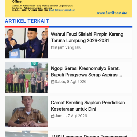
ARTIKEL TERKAIT
Wahrul Fauzi Silalahi Pimpin Karang
Taruna Lampung 2026-2031
calendar_month
9 jam yang lalu
Ngopi Serasi Kresnomulyo Barat,
Bupati Pringsewu Serap Aspirasi
Warga
calendar_month
Sabtu, 8 Agt 2026
Camat Kemiling Siapkan Pendidikan
Kesetaraan untuk Dini
calendar_month
Jumat, 7 Agt 2026
JMSI Lampung Dorong Transparansi