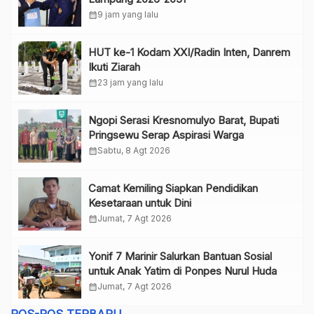
calendar_month
9 jam yang lalu
HUT ke-1 Kodam XXI/Radin Inten, Danrem
Ikuti Ziarah
calendar_month
23 jam yang lalu
Ngopi Serasi Kresnomulyo Barat, Bupati
Pringsewu Serap Aspirasi Warga
calendar_month
Sabtu, 8 Agt 2026
Camat Kemiling Siapkan Pendidikan
Kesetaraan untuk Dini
calendar_month
Jumat, 7 Agt 2026
Yonif 7 Marinir Salurkan Bantuan Sosial
untuk Anak Yatim di Ponpes Nurul Huda
calendar_month
Jumat, 7 Agt 2026
POS-POS TERBARU