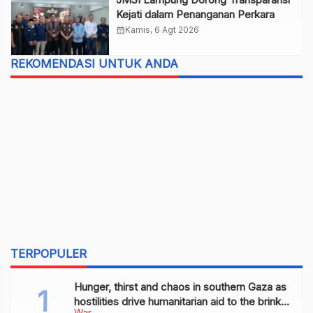
Kejati dalam Penanganan Perkara
calendar_month
Kamis, 6 Agt 2026
REKOMENDASI UNTUK ANDA
TERPOPULER
Hunger, thirst and chaos in southern Gaza as
hostilities drive humanitarian aid to the brink
War