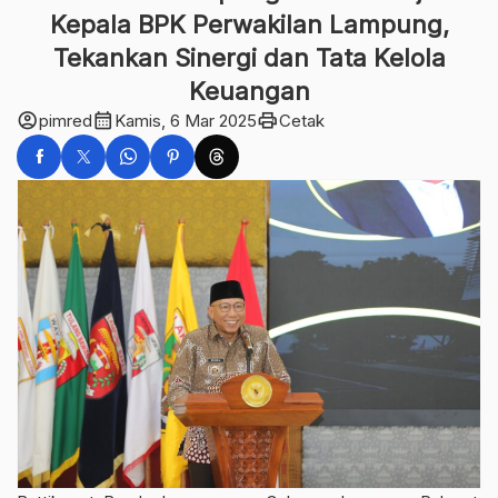
Kepala BPK Perwakilan Lampung,
Tekankan Sinergi dan Tata Kelola
Keuangan
account_circle
calendar_month
print
pimred
Kamis, 6 Mar 2025
Cetak