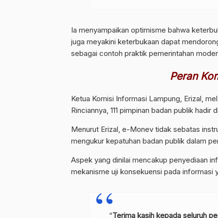
Ia menyampaikan optimisme bahwa keterbuk
juga meyakini keterbukaan dapat mendoron
sebagai contoh praktik pemerintahan moder
Peran Kom
Ketua Komisi Informasi Lampung, Erizal, m
Rinciannya, 111 pimpinan badan publik hadir 
Menurut Erizal, e-Monev tidak sebatas instru
mengukur kepatuhan badan publik dalam pen
Aspek yang dinilai mencakup penyediaan info
mekanisme uji konsekuensi pada informasi y
“
Terima kasih kepada seluruh pe