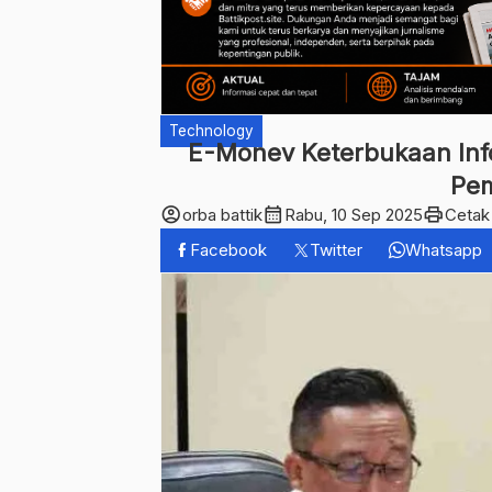
Technology
E-Monev Keterbukaan Info
Pe
account_circle
calendar_month
print
orba battik
Rabu, 10 Sep 2025
Cetak
Facebook
Twitter
Whatsapp