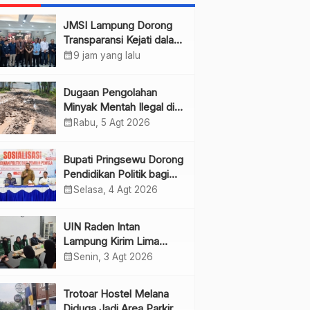
JMSI Lampung Dorong
Transparansi Kejati dalam
Penanganan Perkara
calendar_month
9 jam yang lalu
Dugaan Pengolahan
Minyak Mentah Ilegal di
Pesawaran Jadi Sorotan
calendar_month
Rabu, 5 Agt 2026
Bupati Pringsewu Dorong
Pendidikan Politik bagi
Pemilih Pemula
calendar_month
Selasa, 4 Agt 2026
UIN Raden Intan
Lampung Kirim Lima
Mahasiswa PKL ke JMSI
calendar_month
Senin, 3 Agt 2026
Lampung
Trotoar Hostel Melana
Diduga Jadi Area Parkir,