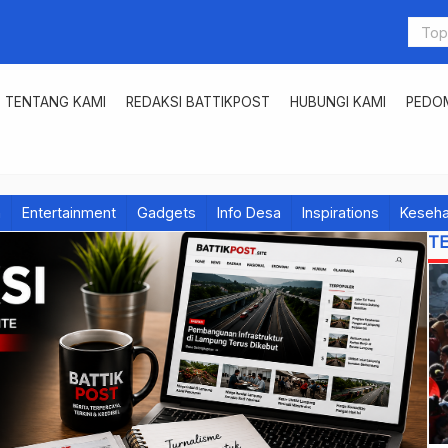
TENTANG KAMI
REDAKSI BATTIKPOST
HUBUNGI KAMI
PEDOM
h
Entertainment
Gadgets
Info Desa
Inspirations
Keseha
T