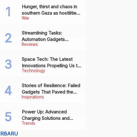
Hunger, thirst and chaos in
southern Gaza as hostilities
War
drive humanitarian aid to the
brink of collapse
Streamlining Tasks:
Automation Gadgets
Reviews
Revolutionizing Everyday
Work
Space Tech: The Latest
Innovations Propelling Us to
Technology
New Frontiers
Stories of Resilience: Failed
Gadgets That Paved the
Inspirations
Way for Future Successes
Power Up: Advanced
Charging Solutions and
Trends
Battery Tech Innovations
ERBARU