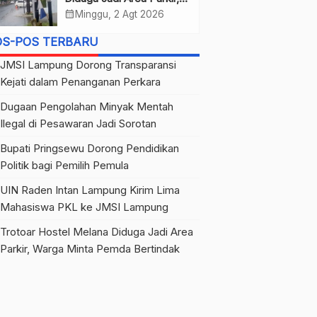
Warga Minta Pemda
calendar_month
Minggu, 2 Agt 2026
Bertindak
OS-POS TERBARU
JMSI Lampung Dorong Transparansi
Kejati dalam Penanganan Perkara
Dugaan Pengolahan Minyak Mentah
Ilegal di Pesawaran Jadi Sorotan
Bupati Pringsewu Dorong Pendidikan
Politik bagi Pemilih Pemula
UIN Raden Intan Lampung Kirim Lima
Mahasiswa PKL ke JMSI Lampung
Trotoar Hostel Melana Diduga Jadi Area
Parkir, Warga Minta Pemda Bertindak