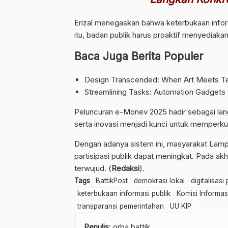
Erizal menegaskan bahwa keterbukaan infor
itu, badan publik harus proaktif menyediaka
Baca Juga Berita Populer
Design Transcended: When Art Meets Te
Streamlining Tasks: Automation Gadgets
Peluncuran e-Monev 2025 hadir sebagai lan
serta inovasi menjadi kunci untuk memperkuat
Dengan adanya sistem ini, masyarakat Lam
partisipasi publik dapat meningkat. Pada ak
terwujud. (
Redaksi
).
Tags
BattikPost
demokrasi lokal
digitalisas
keterbukaan informasi publik
Komisi Informa
transparansi pemerintahan
UU KIP
Penulis
: orba battik