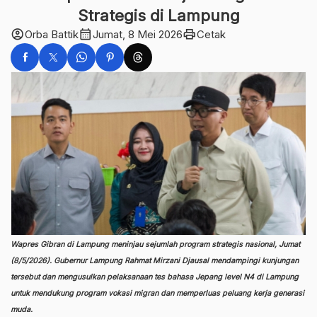
Strategis di Lampung
account_circle
calendar_month
print
Orba Battik
Jumat, 8 Mei 2026
Cetak
Wapres Gibran di Lampung meninjau sejumlah program strategis nasional, Jumat
(8/5/2026). Gubernur Lampung Rahmat Mirzani Djausal mendampingi kunjungan
tersebut dan mengusulkan pelaksanaan tes bahasa Jepang level N4 di Lampung
untuk mendukung program vokasi migran dan memperluas peluang kerja generasi
muda.