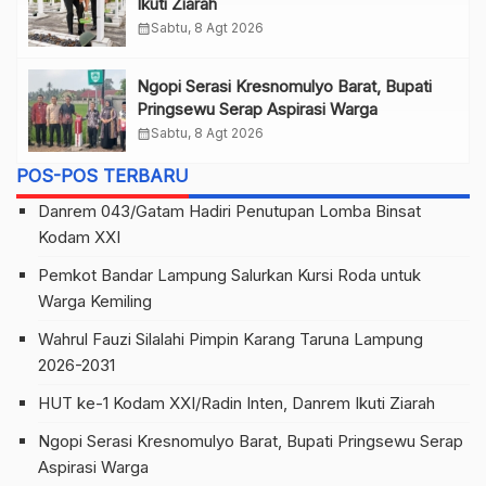
Ikuti Ziarah
calendar_month
Sabtu, 8 Agt 2026
Ngopi Serasi Kresnomulyo Barat, Bupati
Pringsewu Serap Aspirasi Warga
calendar_month
Sabtu, 8 Agt 2026
POS-POS TERBARU
Danrem 043/Gatam Hadiri Penutupan Lomba Binsat
Kodam XXI
Pemkot Bandar Lampung Salurkan Kursi Roda untuk
Warga Kemiling
Wahrul Fauzi Silalahi Pimpin Karang Taruna Lampung
2026-2031
HUT ke-1 Kodam XXI/Radin Inten, Danrem Ikuti Ziarah
Ngopi Serasi Kresnomulyo Barat, Bupati Pringsewu Serap
Aspirasi Warga