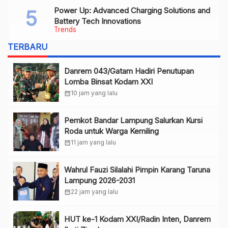
Power Up: Advanced Charging Solutions and
Battery Tech Innovations
Trends
TERBARU
Danrem 043/Gatam Hadiri Penutupan
Lomba Binsat Kodam XXI
calendar_month
10 jam yang lalu
Pemkot Bandar Lampung Salurkan Kursi
Roda untuk Warga Kemiling
calendar_month
11 jam yang lalu
Wahrul Fauzi Silalahi Pimpin Karang Taruna
Lampung 2026-2031
calendar_month
22 jam yang lalu
HUT ke-1 Kodam XXI/Radin Inten, Danrem