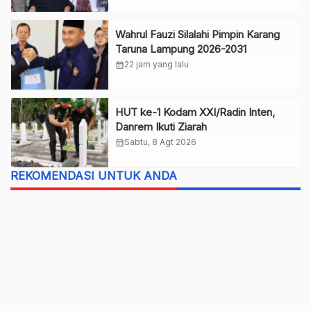
Wahrul Fauzi Silalahi Pimpin Karang
Taruna Lampung 2026-2031
calendar_month
22 jam yang lalu
HUT ke-1 Kodam XXI/Radin Inten,
Danrem Ikuti Ziarah
calendar_month
Sabtu, 8 Agt 2026
REKOMENDASI UNTUK ANDA