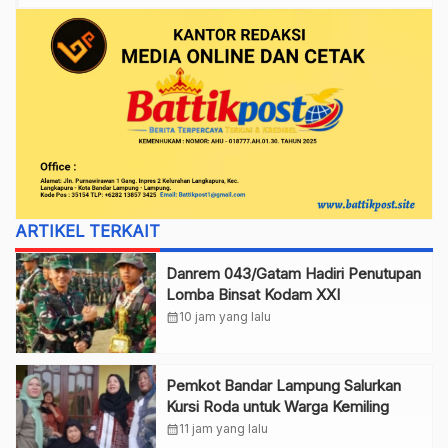
ARTIKEL TERKAIT
Danrem 043/Gatam Hadiri Penutupan
Lomba Binsat Kodam XXI
calendar_month
10 jam yang lalu
Pemkot Bandar Lampung Salurkan
Kursi Roda untuk Warga Kemiling
calendar_month
11 jam yang lalu