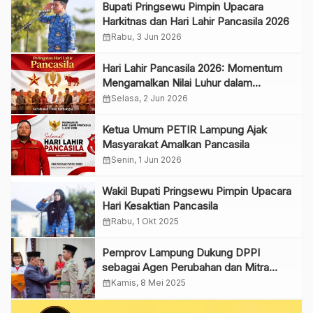
Bupati Pringsewu Pimpin Upacara
Harkitnas dan Hari Lahir Pancasila 2026
calendar_month
Rabu, 3 Jun 2026
Hari Lahir Pancasila 2026: Momentum
Mengamalkan Nilai Luhur dalam
Kehidupan Berbangsa
calendar_month
Selasa, 2 Jun 2026
Ketua Umum PETIR Lampung Ajak
Masyarakat Amalkan Pancasila
calendar_month
Senin, 1 Jun 2026
Wakil Bupati Pringsewu Pimpin Upacara
Hari Kesaktian Pancasila
calendar_month
Rabu, 1 Okt 2025
Pemprov Lampung Dukung DPPI
sebagai Agen Perubahan dan Mitra
Pembentukan Karakter Bangsa
calendar_month
Kamis, 8 Mei 2025