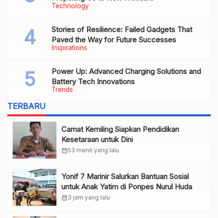
Technology
Stories of Resilience: Failed Gadgets That
Paved the Way for Future Successes
Inspirations
Power Up: Advanced Charging Solutions and
Battery Tech Innovations
Trends
TERBARU
Camat Kemiling Siapkan Pendidikan
Kesetaraan untuk Dini
calendar_month
53 menit yang lalu
Yonif 7 Marinir Salurkan Bantuan Sosial
untuk Anak Yatim di Ponpes Nurul Huda
calendar_month
3 jam yang lalu