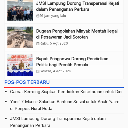
JMSI Lampung Dorong Transparansi Kejati
dalam Penanganan Perkara
calendar_month
16 jam yang lalu
Dugaan Pengolahan Minyak Mentah Ilegal
di Pesawaran Jadi Sorotan
calendar_month
Rabu, 5 Agt 2026
Bupati Pringsewu Dorong Pendidikan
Politik bagi Pemilih Pemula
calendar_month
Selasa, 4 Agt 2026
POS-POS TERBARU
Camat Kemiling Siapkan Pendidikan Kesetaraan untuk Dini
Yonif 7 Marinir Salurkan Bantuan Sosial untuk Anak Yatim
di Ponpes Nurul Huda
JMSI Lampung Dorong Transparansi Kejati dalam
Penanganan Perkara