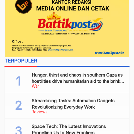
TERPOPULER
Hunger, thirst and chaos in southern Gaza as
hostilities drive humanitarian aid to the brink
War
of collapse
Streamlining Tasks: Automation Gadgets
Revolutionizing Everyday Work
Reviews
Space Tech: The Latest Innovations
Propelling Us to New Frontiers