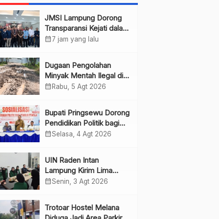
JMSI Lampung Dorong
Transparansi Kejati dalam
Penanganan Perkara
calendar_month
7 jam yang lalu
Dugaan Pengolahan
Minyak Mentah Ilegal di
Pesawaran Jadi Sorotan
calendar_month
Rabu, 5 Agt 2026
Bupati Pringsewu Dorong
Pendidikan Politik bagi
Pemilih Pemula
calendar_month
Selasa, 4 Agt 2026
UIN Raden Intan
Lampung Kirim Lima
Mahasiswa PKL ke JMSI
calendar_month
Senin, 3 Agt 2026
Lampung
Trotoar Hostel Melana
Diduga Jadi Area Parkir,