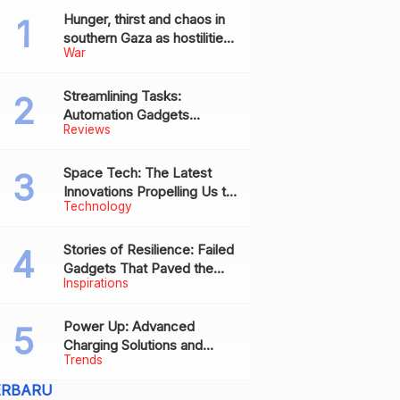
Hunger, thirst and chaos in
southern Gaza as hostilities
War
drive humanitarian aid to the
brink of collapse
Streamlining Tasks:
Automation Gadgets
Reviews
Revolutionizing Everyday
Work
Space Tech: The Latest
Innovations Propelling Us to
Technology
New Frontiers
Stories of Resilience: Failed
Gadgets That Paved the
Inspirations
Way for Future Successes
Power Up: Advanced
Charging Solutions and
Trends
Battery Tech Innovations
ERBARU