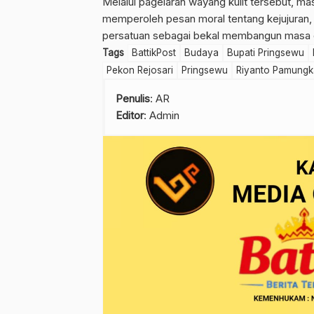
Melalui pagelaran wayang kulit tersebut, ma
memperoleh pesan moral tentang kejujuran,
persatuan sebagai bekal membangun masa 
Tags
BattikPost
Budaya
Bupati Pringsewu
Pekon Rejosari
Pringsewu
Riyanto Pamungk
Penulis
: AR
Editor
: Admin