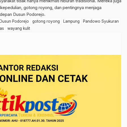
syarakat tidak hanya menikmati hiburan tradisional. Mereka juga
 kepedulian, gotong royong, dan pentingnya menjaga
depan Dusun Podorejo.
Dusun Podorejo
gotong royong
Lampung
Pandowo Syukuran
as
wayang kulit