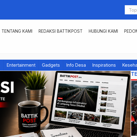
TENTANG KAMI
REDAKSI BATTIKPOST
HUBUNGI KAMI
PEDOM
h
Entertainment
Gadgets
Info Desa
Inspirations
Keseha
T