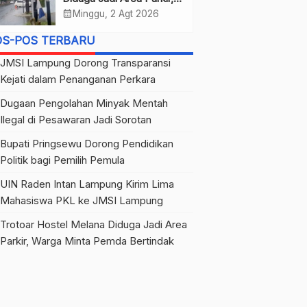
Warga Minta Pemda
calendar_month
Minggu, 2 Agt 2026
Bertindak
OS-POS TERBARU
JMSI Lampung Dorong Transparansi
Kejati dalam Penanganan Perkara
Dugaan Pengolahan Minyak Mentah
Ilegal di Pesawaran Jadi Sorotan
Bupati Pringsewu Dorong Pendidikan
Politik bagi Pemilih Pemula
UIN Raden Intan Lampung Kirim Lima
Mahasiswa PKL ke JMSI Lampung
Trotoar Hostel Melana Diduga Jadi Area
Parkir, Warga Minta Pemda Bertindak